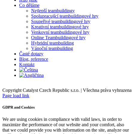
Co děláme
Nejlepší teambuildingy
Spolupracující teambuildingové hry
Soupeřivé teambuildingové hry
Kreativní teambuildingové hry
Venkovní teambuildingové hry
Online Teambuildingové hry
Hybridní teambuilding
Vánoční teambuilding
Časté dotazy
Blog, reference
Kontakt
Copyright Catalyst Czech Republic s.r.o. | Všechna práva vyhrazena
Facebook
Instagram
Page load link
GDPR and Cookies
We are using cookies in compliance with valid laws, in order to
maximize the performance of our website and your comfort, also
that we could provide you with information on the site, analyze our