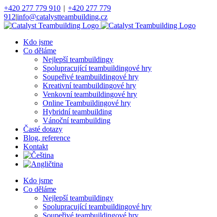
Přeskočit
+420 277 779 910
|
+420 277 779
na
912
|
info@catalystteambuilding.cz
obsah
Facebook
Instagram
Kdo jsme
Co děláme
Nejlepší teambuildingy
Spolupracující teambuildingové hry
Soupeřivé teambuildingové hry
Kreativní teambuildingové hry
Venkovní teambuildingové hry
Online Teambuildingové hry
Hybridní teambuilding
Vánoční teambuilding
Časté dotazy
Blog, reference
Kontakt
Kdo jsme
Co děláme
Nejlepší teambuildingy
Spolupracující teambuildingové hry
Soupeřivé teambuildingové hry