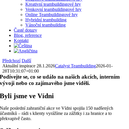
Kreativní teambuildingové hry
Venkovní teambuildingové hry
Online Teambuildingové hry
Hybridní teambuilding
Vánoční teambuilding
Časté dotazy
Blog, reference
Kontakt
Předchozí
Další
Aktuální inspirace 28.1.2026
Catalyst Teambuilding
2026-01-
28T10:31:07+01:00
Podívejte se, co se událo na našich akcích, interním
vývoji nebo co zajímavého jsme viděli.
Byli jsme ve Vídni
Naše poslední zahraniční akce ve Vídni spojila 150 nadšených
účastníků – rádi s klienty vyrážíme za zážitky i za hranice a to
překvapivě často.