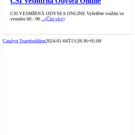
CSI Vesmírná Odysea Online
CSI VESMÍRNÁ ODYSEA ONLINE Vyšetřete vraždu ve
vesmíru 60 - 90
...(Číst více)
Catalyst Teambuilding
2024-01-04T13:28:36+01:00