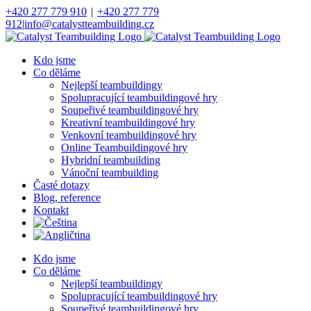
Přeskočit
+420 277 779 910
|
+420 277 779
na
912
|
info@catalystteambuilding.cz
obsah
Facebook
Instagram
Kdo jsme
Co děláme
Nejlepší teambuildingy
Spolupracující teambuildingové hry
Soupeřivé teambuildingové hry
Kreativní teambuildingové hry
Venkovní teambuildingové hry
Online Teambuildingové hry
Hybridní teambuilding
Vánoční teambuilding
Časté dotazy
Blog, reference
Kontakt
Kdo jsme
Co děláme
Nejlepší teambuildingy
Spolupracující teambuildingové hry
Soupeřivé teambuildingové hry