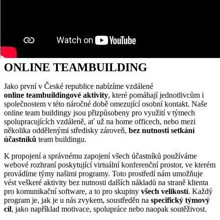
ONLINE TEAMBUILDING
Jako první v Č
eské republice
nabízíme vzdálené
online
team
building
ové aktivity
, které pomáhají
jednotlivcům i
společnostem
v této náročné době omezující osobní kontakt. Naše
online team
buildingy
jsou přizpůsobeny pro využití v týmech
spolupracující
ch
vzdáleně
,
ať už na
home
officech
,
nebo mezi
několika oddělenými středisky zároveň
,
bez nutnosti setkání
účastníků
team
buildingu
.
K propojení a správnému zapojení všech účastníků používáme
webové rozhraní poskytující virtuální konferenční prostor
,
ve kterém
provádíme týmy našimi programy. Toto prostředí nám umožňuje
vést veškeré
aktivity
bez nutnosti dalších nákladů na straně klienta
pro komunikační software, a to
pro
skupin
y
všech velikostí
.
Každý
program je, jak je u nás zvykem, soustředěn na
specifický
týmový
cíl
,
jako například motivace, spolupráce nebo naopak soutěživost.