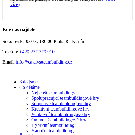
více)
Kde nás najdete
Sokolovská 93/78, 180 00 Praha 8 - Karlín
Telefon:
+420 277 779 910
Email:
info@catalystteambuilding.cz
Kdo jsme
Co děláme
Nejlepší teambuildingy
Spolupracující teambuildingové hry
Soupeřivé teambuildingové hry
Kreativní teambuildingové hry
Venkovní teambuildingové hry
Online Teambuildingové hry
Hybridní teambuilding
Vánoční teambuilding