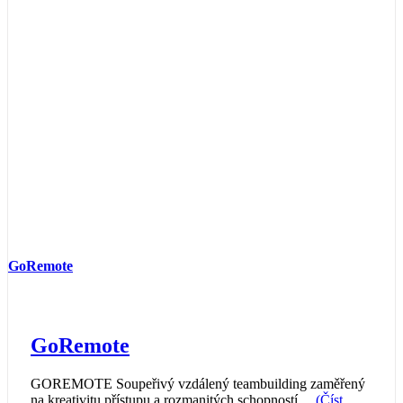
GoRemote
GoRemote
GOREMOTE Soupeřivý vzdálený teambuilding zaměřený
na kreativitu přístupu a rozmanitých schopností.
...(Číst