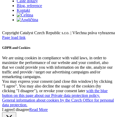
Časté dotazy
Blog, reference
Kontakt
Copyright Catalyst Czech Republic s.r.o. | Všechna práva vyhrazena
Facebook
Instagram
Page load link
GDPR and Cookies
We are using cookies in compliance with valid laws, in order to
maximize the performance of our website and your comfort, also
that we could provide you with information on the site, analyze our
traffic and provide / target our advertising campaigns and/or
remarketing campaigns.
You may express your consent (and close this window) by clicking
"I agree". You may also decline the usage of the cookies (by
clicking "I disagree"), or revoke your consent later
with the blue
button on this page about our Private data protection policy.
General information about cookies by the Czech Office for personal
data protection.
I agree
I disagree
Read More