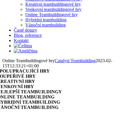
Kreativní teambuildingové hry
Venkovní teambuildingové hry
Online Teambuildingové hry
Hybridní teambuilding
Vánoční teambuilding
Časté dotazy
Blog, reference
Kontakt
Online Teambuildingové hry
Catalyst Teambuilding
2023-02-
15T12:33:21+01:00
SPOLUPRACUJÍCÍ HRY
SOUPEŘIVÉ HRY
KREATIVNÍ HRY
VENKOVNÍ HRY
NEJLEPŠÍ TEAMBUILDINGY
ONLINE TEAMBUILDING
HYBRIDNÍ TEAMBUILDING
VÁNOČNÍ TEAMBUILDING