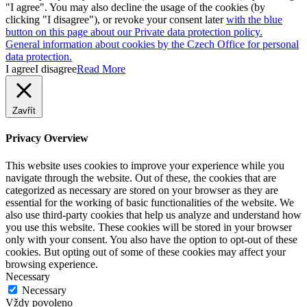
"I agree". You may also decline the usage of the cookies (by
clicking "I disagree"), or revoke your consent later
with the blue
button on this page about our Private data protection policy.
General information about cookies by the Czech Office for personal
data protection.
I agree
I disagree
Read More
Zavřít
Privacy Overview
This website uses cookies to improve your experience while you
navigate through the website. Out of these, the cookies that are
categorized as necessary are stored on your browser as they are
essential for the working of basic functionalities of the website. We
also use third-party cookies that help us analyze and understand how
you use this website. These cookies will be stored in your browser
only with your consent. You also have the option to opt-out of these
cookies. But opting out of some of these cookies may affect your
browsing experience.
Necessary
Necessary
Vždy povoleno