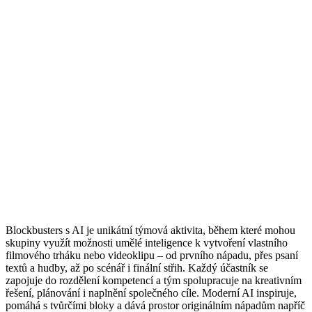
Blockbusters s AI je unikátní týmová aktivita, během které mohou
skupiny využít možnosti umělé inteligence k vytvoření vlastního
filmového trháku nebo videoklipu – od prvního nápadu, přes psaní
textů a hudby, až po scénář i finální střih. Každý účastník se
zapojuje do rozdělení kompetencí a tým spolupracuje na kreativním
řešení, plánování i naplnění společného cíle. Moderní AI inspiruje,
pomáhá s tvůrčími bloky a dává prostor originálním nápadům napříč