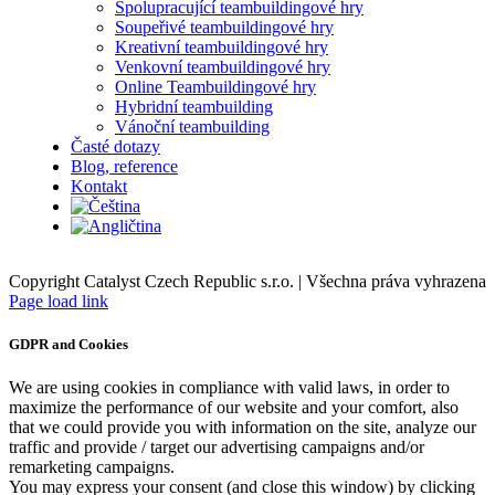
Spolupracující teambuildingové hry
Soupeřivé teambuildingové hry
Kreativní teambuildingové hry
Venkovní teambuildingové hry
Online Teambuildingové hry
Hybridní teambuilding
Vánoční teambuilding
Časté dotazy
Blog, reference
Kontakt
Copyright Catalyst Czech Republic s.r.o. | Všechna práva vyhrazena
Facebook
Instagram
Page load link
GDPR and Cookies
We are using cookies in compliance with valid laws, in order to
maximize the performance of our website and your comfort, also
that we could provide you with information on the site, analyze our
traffic and provide / target our advertising campaigns and/or
remarketing campaigns.
You may express your consent (and close this window) by clicking