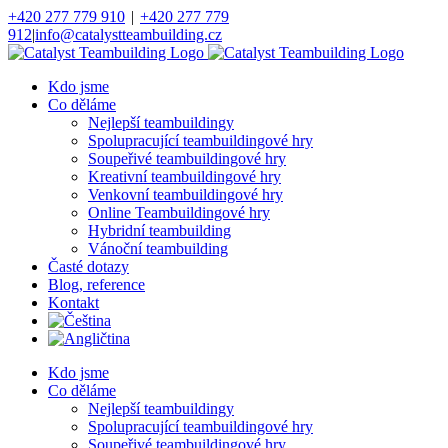
Přeskočit
+420 277 779 910
|
+420 277 779
na
912
|
info@catalystteambuilding.cz
obsah
Facebook
Instagram
Kdo jsme
Co děláme
Nejlepší teambuildingy
Spolupracující teambuildingové hry
Soupeřivé teambuildingové hry
Kreativní teambuildingové hry
Venkovní teambuildingové hry
Online Teambuildingové hry
Hybridní teambuilding
Vánoční teambuilding
Časté dotazy
Blog, reference
Kontakt
Kdo jsme
Co děláme
Nejlepší teambuildingy
Spolupracující teambuildingové hry
Soupeřivé teambuildingové hry