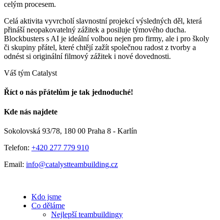
celým procesem.
Celá aktivita vyvrcholí slavnostní projekcí výsledných děl, která
přináší neopakovatelný zážitek a posiluje týmového ducha.
Blockbusters s AI je ideální volbou nejen pro firmy, ale i pro školy
či skupiny přátel, které chtějí zažít společnou radost z tvorby a
odnést si originální filmový zážitek i nové dovednosti.
Váš tým Catalyst
Říct o nás přátelům je tak jednoduché!
Facebook
E-
Kde nás najdete
mail
Sokolovská 93/78, 180 00 Praha 8 - Karlín
Telefon:
+420 277 779 910
Email:
info@catalystteambuilding.cz
Kdo jsme
Co děláme
Nejlepší teambuildingy