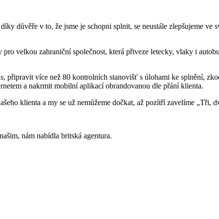
 díky důvěře v to, že jsme je schopni splnit, se neustále zlepšujeme ve 
y pro velkou zahraniční společnost, která přiveze letecky, vlaky i auto
s, připravit více než 80 kontrolních stanovišť s úlohami ke splnění, zko
ternetem a nakrmit mobilní aplikací obrandovanou dle přání klienta.
í našeho klienta a my se už nemůžeme dočkat, až pozítří zavelíme „Tř
 našim, nám nabídla britská agentura.