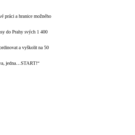
své práci a hranice možného
busy do Prahy svých 1 400
ordinovat a vyškolit na 50
i, dva, jedna…START!“