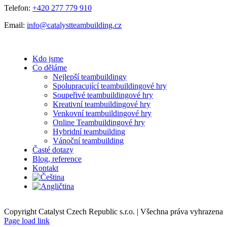
Telefon:
+420 277 779 910
Email:
info@catalystteambuilding.cz
Kdo jsme
Co děláme
Nejlepší teambuildingy
Spolupracující teambuildingové hry
Soupeřivé teambuildingové hry
Kreativní teambuildingové hry
Venkovní teambuildingové hry
Online Teambuildingové hry
Hybridní teambuilding
Vánoční teambuilding
Časté dotazy
Blog, reference
Kontakt
Copyright Catalyst Czech Republic s.r.o. | Všechna práva vyhrazena
Facebook
Instagram
Page load link