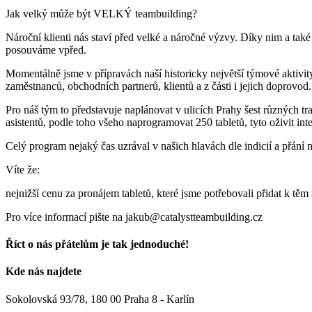
Jak velký může být VELKÝ teambuilding?
Nároční klienti nás staví před velké a náročné výzvy. Díky nim a také
posouváme vpřed.
Momentálně jsme v přípravách naší historicky největší týmové aktivit
zaměstnanců, obchodních partnerů, klientů a z části i jejich doprovod.
Pro náš tým to představuje naplánovat v ulicích Prahy šest různých tra
asistentů, podle toho všeho naprogramovat 250 tabletů, tyto oživit in
Celý program nejaký čas uzrával v našich hlavách dle indicií a přán
Víte že:
nejnižší cenu za pronájem tabletů, které jsme potřebovali přidat k těm
Pro více informací pište na jakub@catalystteambuilding.cz
Říct o nás přátelům je tak jednoduché!
Facebook
E-
Kde nás najdete
mail
Sokolovská 93/78, 180 00 Praha 8 - Karlín