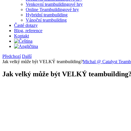
Venkovní teambuildingové hry
Online Teambuildingové hry
Hybridní teambuilding
Vánoční teambuilding
Časté dotazy
Blog, reference
Kontakt
Předchozí
Další
Jak velký může být VELKÝ teambuilding?
Michal @ Catalyst Teamb
Jak velký může být VELKÝ teambuilding