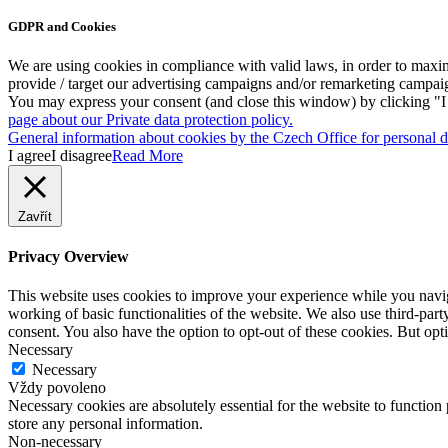
GDPR and Cookies
We are using cookies in compliance with valid laws, in order to maxim
provide / target our advertising campaigns and/or remarketing campai
You may express your consent (and close this window) by clicking "I a
page about our Private data protection policy.
General information about cookies by the Czech Office for personal da
I agree
I disagree
Read More
Zavřít
Privacy Overview
This website uses cookies to improve your experience while you navigat
working of basic functionalities of the website. We also use third-pa
consent. You also have the option to opt-out of these cookies. But op
Necessary
Necessary
Vždy povoleno
Necessary cookies are absolutely essential for the website to function 
store any personal information.
Non-necessary