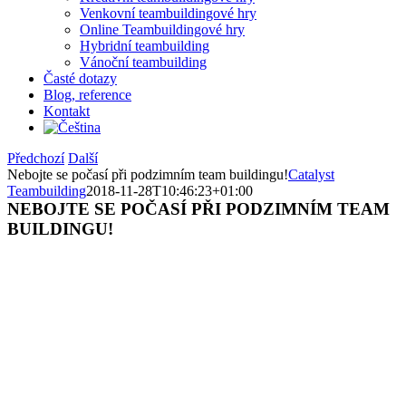
Venkovní teambuildingové hry
Online Teambuildingové hry
Hybridní teambuilding
Vánoční teambuilding
Časté dotazy
Blog, reference
Kontakt
Předchozí
Další
Nebojte se počasí při podzimním team buildingu!
Catalyst
Teambuilding
2018-11-28T10:46:23+01:00
NEBOJTE SE POČASÍ PŘI PODZIMNÍM TEAM
BUILDINGU!