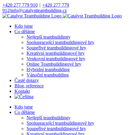
Přeskočit
+420 277 779 910
|
+420 277 779
na
912
|
info@catalystteambuilding.cz
obsah
Facebook
Instagram
Kdo jsme
Co děláme
Nejlepší teambuildingy
Spolupracující teambuildingové hry
Soupeřivé teambuildingové hry
Kreativní teambuildingové hry
Venkovní teambuildingové hry
Online Teambuildingové hry
Hybridní teambuilding
Vánoční teambuilding
Časté dotazy
Blog, reference
Kontakt
Kdo jsme
Co děláme
Nejlepší teambuildingy
Spolupracující teambuildingové hry
Soupeřivé teambuildingové hry
Kreativní teambuildingové hry