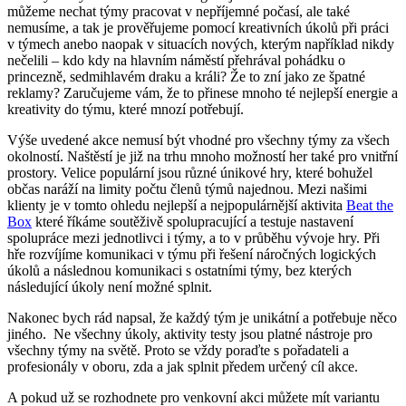
můžeme nechat týmy pracovat v nepříjemné počasí, ale také
nemusíme, a tak je prověřujeme pomocí kreativních úkolů při práci
v týmech anebo naopak v situacích nových, kterým například nikdy
nečelili – kdo kdy na hlavním náměstí přehrával pohádku o
princezně, sedmihlavém draku a králi? Že to zní jako ze špatné
reklamy? Zaručujeme vám, že to přinese mnoho té nejlepší energie a
kreativity do týmu, které mnozí potřebují.
Výše uvedené akce nemusí být vhodné pro všechny týmy za všech
okolností. Naštěstí je již na trhu mnoho možností her také pro vnitřní
prostory. Velice populární jsou různé únikové hry, které bohužel
občas naráží na limity počtu členů týmů najednou. Mezi našimi
klienty je v tomto ohledu nejlepší a nejpopulárnější aktivita
Beat the
Box
které říkáme soutěživě spolupracující a testuje nastavení
spolupráce mezi jednotlivci i týmy, a to v průběhu vývoje hry. Při
hře rozvíjíme komunikaci v týmu při řešení náročných logických
úkolů a následnou komunikaci s ostatními týmy, bez kterých
následující úkoly není možné splnit.
Nakonec bych rád napsal, že každý tým je unikátní a potřebuje něco
jiného. Ne všechny úkoly, aktivity testy jsou platné nástroje pro
všechny týmy na světě. Proto se vždy poraďte s pořadateli a
profesionály v oboru, zda a jak splnit předem určený cíl akce.
A pokud už se rozhodnete pro venkovní akci můžete mít variantu