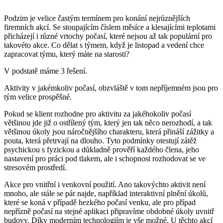
Podzim je velice častým termínem pro konání nejrůznějších
firemních akcí. Se stoupajícím číslem měsíce a klesajícími teplotami
přicházejí i různé vrtochy počasí, které nejsou až tak populární pro
takovéto akce. Co dělat s týmem, když je listopad a vedení chce
zapracovat týmu, který máte na starosti?
V podstatě máme 3 řešení.
Aktivity v jakémkoliv počasí, obzvláště v tom nepříjemném jsou pro
tým velice prospěšné.
Pokud se klient rozhodne pro aktivitu za jakéhokoliv počasí
většinou jde již o ostřílený tým, který jen tak něco nerozhodí, a tak
většinou úkoly jsou náročnějšího charakteru, která přináší zážitky a
pouta, která přetrvají na dlouho. Tyto podmínky otestují zátěž
psychickou s fyzickou a důkladně prověří každého člena, jeho
nastavení pro práci pod tlakem, ale i schopnost rozhodovat se ve
stresovém prostředí.
Akce pro vnitřní i venkovní použití. Ano takovýchto aktivit není
mnoho, ale stále se pár najde, například interaktivní plnění úkolů,
které se koná v případě hezkého počasí venku, ale pro případ
nepřízně počasí na stejné aplikaci připravíme obdobné úkoly uvnitř
budovy. Díky moderním technologiím je vše možné. U těchto akcí