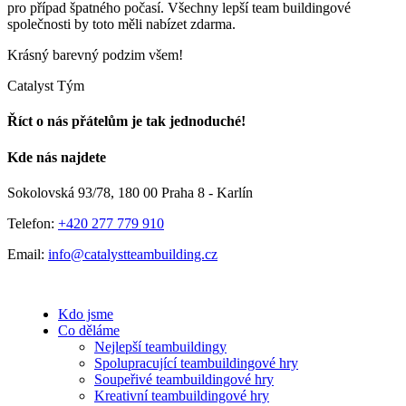
pro případ špatného počasí. Všechny lepší team buildingové
společnosti by toto měli nabízet zdarma.
Krásný barevný podzim všem!
Catalyst Tým
Říct o nás přátelům je tak jednoduché!
Facebook
E-
Kde nás najdete
mail
Sokolovská 93/78, 180 00 Praha 8 - Karlín
Telefon:
+420 277 779 910
Email:
info@catalystteambuilding.cz
Kdo jsme
Co děláme
Nejlepší teambuildingy
Spolupracující teambuildingové hry
Soupeřivé teambuildingové hry
Kreativní teambuildingové hry