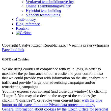
Venkovní teambuildingové hry
Online Teambuildingové hry
Hybridní teambuilding
Vánoční teambuilding
Časté dotazy
Blog, reference
Kontakt
Copyright Catalyst Czech Republic s.r.o. | Všechna práva vyhrazena
Facebook
Instagram
Page load link
GDPR and Cookies
We are using cookies in compliance with valid laws, in order to
maximize the performance of our website and your comfort, also
that we could provide you with information on the site, analyze our
traffic and provide / target our advertising campaigns and/or
remarketing campaigns.
You may express your consent (and close this window) by clicking
"I agree". You may also decline the usage of the cookies (by
clicking "I disagree"), or revoke your consent later
with the blue
button on this page about our Private data protection policy.
General information about cookies by the Czech Office for personal