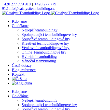
Přeskočit
+420 277 779 910
|
+420 277 779
na
912
|
info@catalystteambuilding.cz
obsah
Facebook
Instagram
Kdo jsme
Co děláme
Nejlepší teambuildingy
Spolupracující teambuildingové hry
Soupeřivé teambuildingové hry
Kreativní teambuildingové hry
Venkovní teambuildingové hry
Online Teambuildingové hry
Hybridní teambuilding
Vánoční teambuilding
Časté dotazy
Blog, reference
Kontakt
Kdo jsme
Co děláme
Nejlepší teambuildingy
Spolupracující teambuildingové hry
Soupeřivé teambuildingové hry