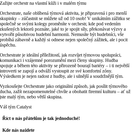
Zažijte orchestr na vlastní kůži i v malém týmu
Orchestrate, naše oblíbená týmová aktivita, je připravená i pro menší
skupinky – zúčastnit se můžete už od 10 osob! V unikátním zážitku se
společně se svými kolegy proměníte v orchestr, kde pod vedením
zkušených lektorů poznáte, jaké to je spojit síly, překonávat výzvy a
vytvořit působivou hudební harmonii. Nemusíte být hudebníci, vše
probíhá zábavně a každý si odnese nejen společný zážitek, ale i pocit
úspěchu.
Orchestrate je ideální příležitostí, jak rozvíjet týmovou spolupráci,
komunikaci i vzájemné porozumění mezi členy skupiny. Hudba
spojuje a během této aktivity se přirozeně bourají bariéry – i ti největší
introverti se zapojí a odváží vystoupit ze své komfortní zóny.
Výsledkem je nejen radost z hudby, ale i silnější a soudržnější tým.
Vyzkoušejte Orchestrate jako originální způsob, jak posílit týmového
ducha, zažít nezapomenutelné chvíle a obohatit firemní kulturu – ať už
jste malý tým, nebo větší skupina.
Váš tým Catalyst
Říct o nás přátelům je tak jednoduché!
Facebook
E-
Kde nás najdete