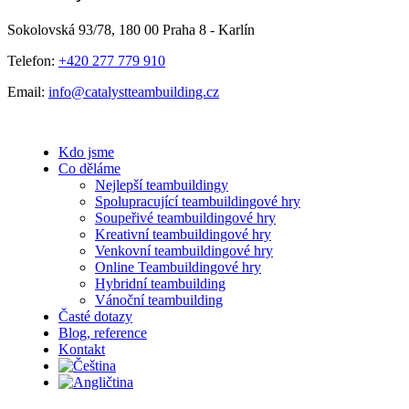
mail
Sokolovská 93/78, 180 00 Praha 8 - Karlín
Telefon:
+420 277 779 910
Email:
info@catalystteambuilding.cz
Kdo jsme
Co děláme
Nejlepší teambuildingy
Spolupracující teambuildingové hry
Soupeřivé teambuildingové hry
Kreativní teambuildingové hry
Venkovní teambuildingové hry
Online Teambuildingové hry
Hybridní teambuilding
Vánoční teambuilding
Časté dotazy
Blog, reference
Kontakt