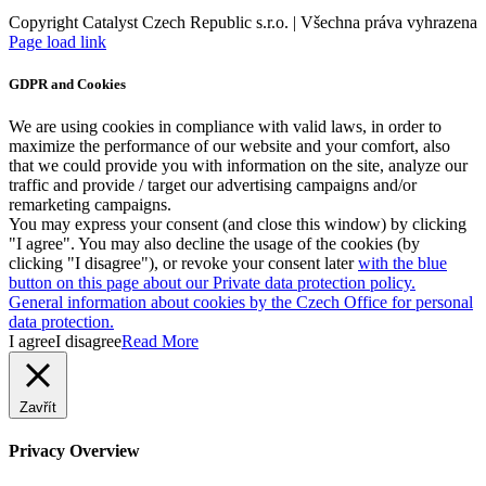
Copyright Catalyst Czech Republic s.r.o. | Všechna práva vyhrazena
Facebook
Instagram
Page load link
GDPR and Cookies
We are using cookies in compliance with valid laws, in order to
maximize the performance of our website and your comfort, also
that we could provide you with information on the site, analyze our
traffic and provide / target our advertising campaigns and/or
remarketing campaigns.
You may express your consent (and close this window) by clicking
"I agree". You may also decline the usage of the cookies (by
clicking "I disagree"), or revoke your consent later
with the blue
button on this page about our Private data protection policy.
General information about cookies by the Czech Office for personal
data protection.
I agree
I disagree
Read More
Zavřít
Privacy Overview