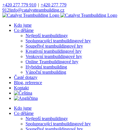
Přeskočit
+420 277 779 910
|
+420 277 779
na
912
|
info@catalystteambuilding.cz
obsah
Facebook
Instagram
Kdo jsme
Co děláme
Nejlepší teambuildingy
Spolupracující teambuildingové hry
Soupeřivé teambuildingové hry
Kreativní teambuildingové hry
Venkovní teambuildingové hry
Online Teambuildingové hry
Hybridní teambuilding
Vánoční teambuilding
Časté dotazy
Blog, reference
Kontakt
Kdo jsme
Co děláme
Nejlepší teambuildingy
Spolupracující teambuildingové hry
Soupeřivé teambuildingové hry