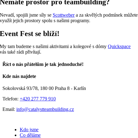
Nemáte prostor pro teambuilding?
Nevadí, spojili jsme síly se
Scottweber
a za skvělých podmínek můžete
využít jejich prostory spolu s našimi programy.
Event Fest se blíží!
My tam budeme s našimi aktivitami a kolegové s dómy
Quickspace
vás také rádi přivítají.
Říct o nás přátelům je tak jednoduché!
Facebook
E-
Kde nás najdete
mail
Sokolovská 93/78, 180 00 Praha 8 - Karlín
Telefon:
+420 277 779 910
Email:
info@catalystteambuilding.cz
Kdo jsme
Co děláme