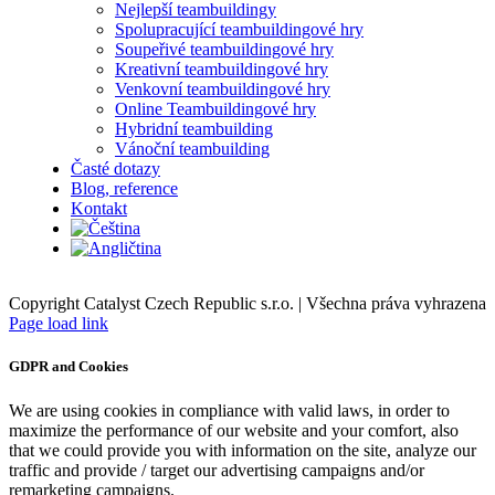
Nejlepší teambuildingy
Spolupracující teambuildingové hry
Soupeřivé teambuildingové hry
Kreativní teambuildingové hry
Venkovní teambuildingové hry
Online Teambuildingové hry
Hybridní teambuilding
Vánoční teambuilding
Časté dotazy
Blog, reference
Kontakt
Copyright Catalyst Czech Republic s.r.o. | Všechna práva vyhrazena
Facebook
Instagram
Page load link
GDPR and Cookies
We are using cookies in compliance with valid laws, in order to
maximize the performance of our website and your comfort, also
that we could provide you with information on the site, analyze our
traffic and provide / target our advertising campaigns and/or
remarketing campaigns.