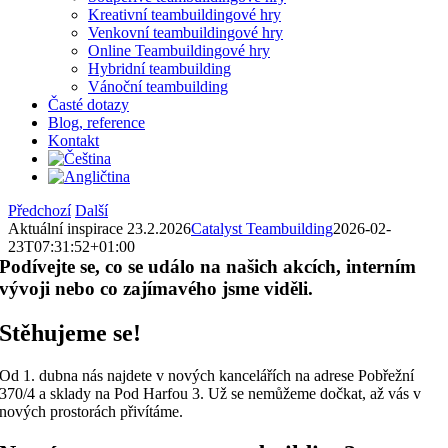
Kreativní teambuildingové hry
Venkovní teambuildingové hry
Online Teambuildingové hry
Hybridní teambuilding
Vánoční teambuilding
Časté dotazy
Blog, reference
Kontakt
Předchozí
Další
Aktuální inspirace 23.2.2026
Catalyst Teambuilding
2026-02-
23T07:31:52+01:00
Podívejte se, co se událo na našich akcích, interním
vývoji nebo co zajímavého jsme viděli.
Stěhujeme se!
Od 1. dubna nás najdete v nových kancelářích na adrese Pobřežní
370/4 a sklady na Pod Harfou 3. Už se nemůžeme dočkat, až vás v
nových prostorách přivítáme.