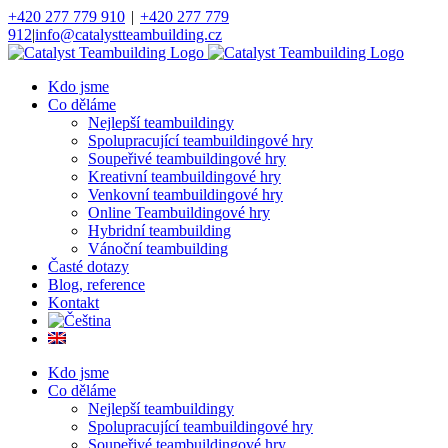
Přeskočit
+420 277 779 910
|
+420 277 779
na
912
|
info@catalystteambuilding.cz
obsah
Facebook
Instagram
Kdo jsme
Co děláme
Nejlepší teambuildingy
Spolupracující teambuildingové hry
Soupeřivé teambuildingové hry
Kreativní teambuildingové hry
Venkovní teambuildingové hry
Online Teambuildingové hry
Hybridní teambuilding
Vánoční teambuilding
Časté dotazy
Blog, reference
Kontakt
Kdo jsme
Co děláme
Nejlepší teambuildingy
Spolupracující teambuildingové hry
Soupeřivé teambuildingové hry