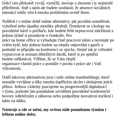
čelící viru překotně vyvíjí, vymýšlí, inovuje a zkoumá
i ty nejmenší
příležitosti
.
Jistě s
námi
ale
budete souhlasit,
že absence sociálních
interakcí může vést k mnoha problémům uvnitř
firem
.
Naštěstí i v online době máme alternativy
,
jak pocitům osamělosti,
vyhoření nebo úpad
k
u morálky
předejít. Domluvte se s kolegy na
pravidelné kávě u
p
očítače
,
kde budete řešit nepracovní záležitosti a
jednou týdně si promluvte o čemkoliv.
Pro
práci
na
home
offic
e
si
vybudu
jte
čist
é
pracovní místo a nerotujte po
celém bytě
, kdy jednou budete na emaily odpovídat z gauče a
podruhé se připojíte na konferenci ze sprchy
. Stejně
tak je výhodné
vypracovat si seznam důležitých úkolů
, které si po splnění
budete
odškrtávat
. Věřím
e
, že se Vám
zlepší
organizace
vlastní
práce
a
pomůže v pocitu z práce ale i Vaší
výkonnosti.
Další takovou alternativou jsou i naše online team
buildingy
, které
neustále vyvíjíme a díky mnoha úspěšným akcím i sledujeme jejich
přínos.
Jednou s klienty pracujeme na progresivnější digitalizaci
v týmu, podruhé jim pomáháme ozvláštnit pravidelné konferenční
hovory odlehčením a zábavou nebo podpoříme inovativní myšlení i
takto na dálku.
Nástroje a cíle se mění, my ovšem stále pomáháme týmům i
během online doby.