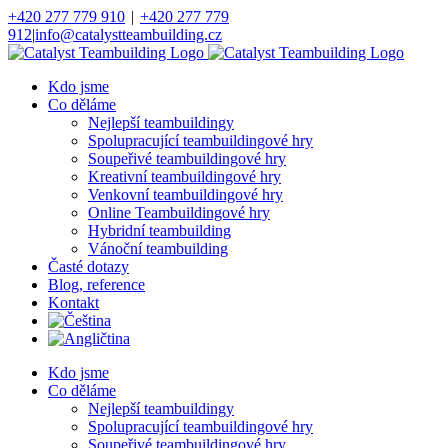
Přeskočit
+420 277 779 910
|
+420 277 779
na
912
|
info@catalystteambuilding.cz
obsah
Facebook
Instagram
Kdo jsme
Co děláme
Nejlepší teambuildingy
Spolupracující teambuildingové hry
Soupeřivé teambuildingové hry
Kreativní teambuildingové hry
Venkovní teambuildingové hry
Online Teambuildingové hry
Hybridní teambuilding
Vánoční teambuilding
Časté dotazy
Blog, reference
Kontakt
Kdo jsme
Co děláme
Nejlepší teambuildingy
Spolupracující teambuildingové hry
Soupeřivé teambuildingové hry