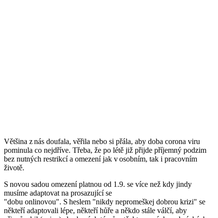
Většina z nás doufala, věřila nebo si přála, aby doba
corona
viru
pominula co nejdříve. Třeba, že po létě již přijde příjemný podzim
bez nutných restrikcí a omezení jak v
osobním
,
tak i pracovním
ž
i
votě.
S novou sadou omezení platnou od 1.9. se více než kdy jindy
musíme adaptovat na
prosazující se
"
dobu
onlinovou
"
.
S heslem
"
nikdy nepromeškej dobrou krizi
"
se
n
ěkteří adaptovali lépe, někteří hůře a někdo stále válčí
, aby