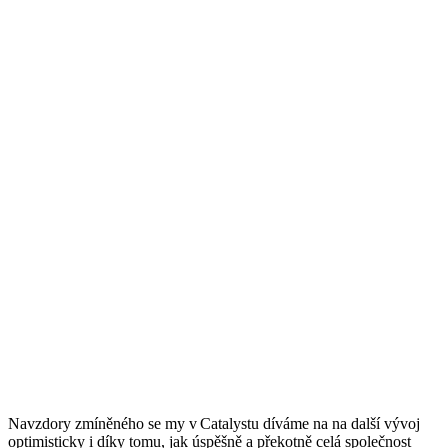
Navzdory zmíněného
se my v
Catalystu
díváme na
na
další vývoj
optimisticky
i dí
ky
tomu, jak úspěšně a překotně
cel
á
spol
ečn
ost