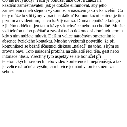
Co ale nevýhody?
Těch je bohužel
také dost
a záleží na
každém
zaměstnavateli
,
jak je dokáže eliminovat, aby jeho
zaměstnanci měli stejnou výkonnost a nasazení jako v kanceláři. Co
tedy může brzdit týmy v práci na dálku? Komunikační bariéra je tím
prvním a evidentním
,
na co každý narazí
.
Doma
nepotkáte kolegu
z jiného oddělení jen tak u kávy v kuchyňce nebo na chodbě. Musíte
vzít telefon nebo počítač a zavolat nebo dokonce si domluvit termín
kdy s ním
můžete
mluvit. Dalším velice náročným omezením je
absence fyzického kontaktu. Mnoho výzkumů potvrdilo, že při
komunikaci se
běžně účastníci diskuse
„naladí" na toho
,
s kým se
zrovna baví. Toto naladění
probíhá
n
a základě řeči těla, gest nebo
intonace
hlasu
. Všechny tyto
aspekty
se ale
bohužel při
telefonických hovorech nebo video konferencích
nep
řenášejí
,
a tak
je velice náročné a vysilující mít více jednání v tomto směru za
sebou.