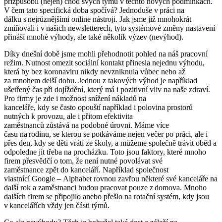
přizpůsobil (nejen) chod svých týmů v těchto nových podmínkách
.
V čem tato specifická doba spočívá? Jednoduše v práci na
dálku
s nejrůznějšími online nástroji
. Jak jsme již mnohokrát
zmiňovali i v našich
newsletterech
, t
y
to
systémové změny
nastavení
přináší mnohé výhody, ale také
několik výzev (
nevýhod
)
.
Díky dnešní době jsme mohli přehodnotit pohled na náš pracovní
režim.
N
utnost omezit sociální kontakt
přinesla
nejednu výhodu
,
kter
á
by
bez
k
oronaviru
nikdy nevzniknul
a
vůbec
nebo až
za
mnohem
delší dobu.
Jednou z takových výhod
je například
ušetřený čas při dojíždění
, který má i pozitivní vliv na naše zdraví.
P
ro
firmy
je zde
i
možnost
snížení nákladů na
kanceláře
,
kdy
se
často opouští
například
i polovina prostor
ů
nutných k provozu
, ale i př
itom
efektivita
zaměstnanců
zůstává
na
podobné
úrovni. Máme
více
času
na
rodinu
,
se kterou se
potkáváme nejen večer po práci, ale i
přes den
,
kdy se děti vrátí ze školy
,
a může
m
e
společně trávit oběd a
odpoledne jít třeba na procházku
. Toto jsou faktory, které mnoho
firem přesvědčí o tom, že není nutné povolávat své
zaměstnance
zpět
do kanceláří
.
N
apř
í
klad
společnost
vlastnící
Google
–
Alphabet
rovnou zavř
ou
některé své kanceláře na
další rok a zaměstnanci budou pracovat
pouze
z domov
a
. Mnoho
dalších
firem
se připojilo
anebo přešlo na
rotační
systém
,
kdy jsou
v kancelářích vždy jen části týmů
.