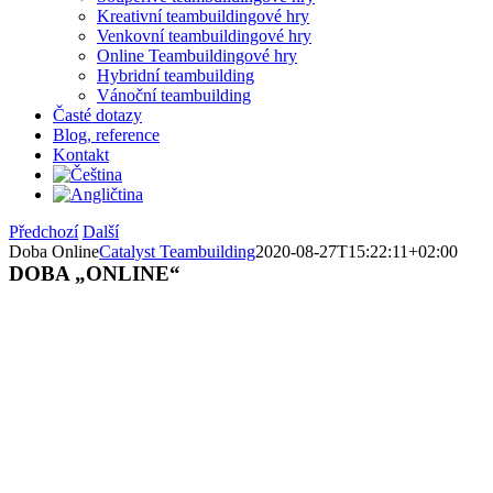
Kreativní teambuildingové hry
Venkovní teambuildingové hry
Online Teambuildingové hry
Hybridní teambuilding
Vánoční teambuilding
Časté dotazy
Blog, reference
Kontakt
Předchozí
Další
Doba Online
Catalyst Teambuilding
2020-08-27T15:22:11+02:00
DOBA „ONLINE“