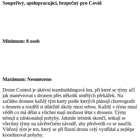
Soupeřivý, spolupracující, bezpečný pro Covid
Minimum:
8 osob
Maximum:
Neomezeno
Drone
Control
je aktivní teambuildingová hra,
při které se týmy učí
jak manévrovat s dronem
přes několik umělých překážek. Na
začátku
dostane každý tým karty podle kterých plánují
choreografii
s dronem a rozdělí si důležité úkoly
mezi sebou. Každý v týmu musí
vědět co má
dělat a všichni mají možnost létat s dronem.
Týmy
trénují a zdokonalují pohyby. Jakmile
trénink skončí, setkají se
všechny týmy na
závěrečném závodě, aby předvedli co se
naučili.
Vítězný tým je ten, který se při řízení
dronu celý vystřídal a nejlépe
koordinoval
pohyby.