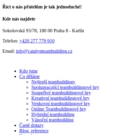
Říct o nás přátelům je tak jednoduché!
Facebook
E-
Kde nás najdete
mail
Sokolovská 93/78, 180 00 Praha 8 - Karlín
Telefon:
+420 277 779 910
Email:
info@catalystteambuilding.cz
Kdo jsme
Co děláme
Nejlepší teambuildingy
Spolupracující teambuildingové hry
Soupeřivé teambuildingové hry
Kreativní teambuildingové hry
Venkovní teambuildingové hry
Online Teambuildingové hry
Hybridní teambuilding
Vánoční teambuilding
Časté dotazy
Blog, reference