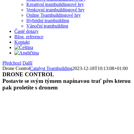
Kreativní teambuildingové hry
Venkovní teambuildingové hry
Online Teambuildingové hry
Hybridní teambuilding
Vánoční teambuilding
Časté dotazy
Blog, reference
Kontakt
Předchozí
Další
Drone Control
Catalyst Teambuilding
2023-12-18T10:13:08+01:00
DRONE CONTROL
Postavte se svým týmem napínavou trať přes kterou
pak proletíte s dronem