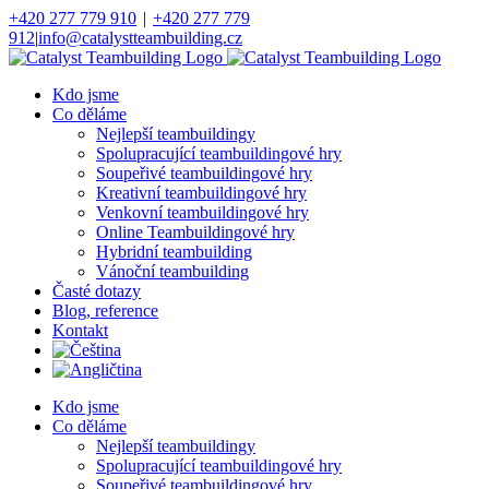
Přeskočit
+420 277 779 910
|
+420 277 779
na
912
|
info@catalystteambuilding.cz
obsah
Facebook
Instagram
Kdo jsme
Co děláme
Nejlepší teambuildingy
Spolupracující teambuildingové hry
Soupeřivé teambuildingové hry
Kreativní teambuildingové hry
Venkovní teambuildingové hry
Online Teambuildingové hry
Hybridní teambuilding
Vánoční teambuilding
Časté dotazy
Blog, reference
Kontakt
Kdo jsme
Co děláme
Nejlepší teambuildingy
Spolupracující teambuildingové hry
Soupeřivé teambuildingové hry