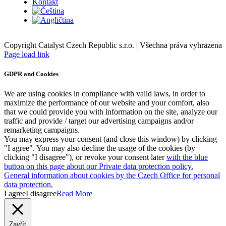
Kontakt
Copyright Catalyst Czech Republic s.r.o. | Všechna práva vyhrazena
Facebook
Instagram
Page load link
GDPR and Cookies
We are using cookies in compliance with valid laws, in order to
maximize the performance of our website and your comfort, also
that we could provide you with information on the site, analyze our
traffic and provide / target our advertising campaigns and/or
remarketing campaigns.
You may express your consent (and close this window) by clicking
"I agree". You may also decline the usage of the cookies (by
clicking "I disagree"), or revoke your consent later
with the blue
button on this page about our Private data protection policy.
General information about cookies by the Czech Office for personal
data protection.
I agree
I disagree
Read More
Zavřít