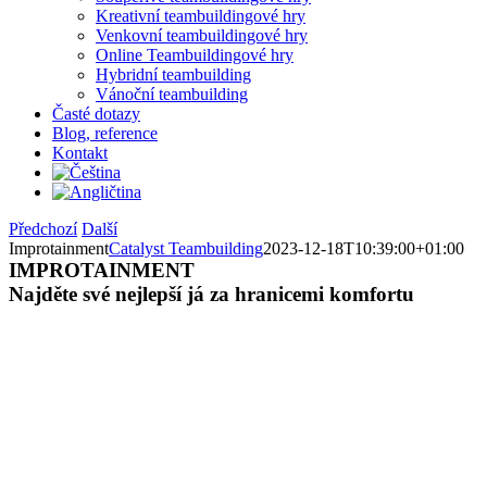
Kreativní teambuildingové hry
Venkovní teambuildingové hry
Online Teambuildingové hry
Hybridní teambuilding
Vánoční teambuilding
Časté dotazy
Blog, reference
Kontakt
Předchozí
Další
Improtainment
Catalyst Teambuilding
2023-12-18T10:39:00+01:00
IMPROTAINMENT
Najděte své nejlepší já za hranicemi komfortu