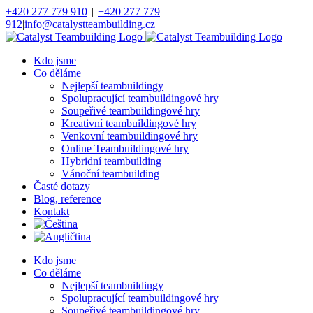
Přeskočit
+420 277 779 910
|
+420 277 779
na
912
|
info@catalystteambuilding.cz
obsah
Facebook
Instagram
Kdo jsme
Co děláme
Nejlepší teambuildingy
Spolupracující teambuildingové hry
Soupeřivé teambuildingové hry
Kreativní teambuildingové hry
Venkovní teambuildingové hry
Online Teambuildingové hry
Hybridní teambuilding
Vánoční teambuilding
Časté dotazy
Blog, reference
Kontakt
Kdo jsme
Co děláme
Nejlepší teambuildingy
Spolupracující teambuildingové hry
Soupeřivé teambuildingové hry