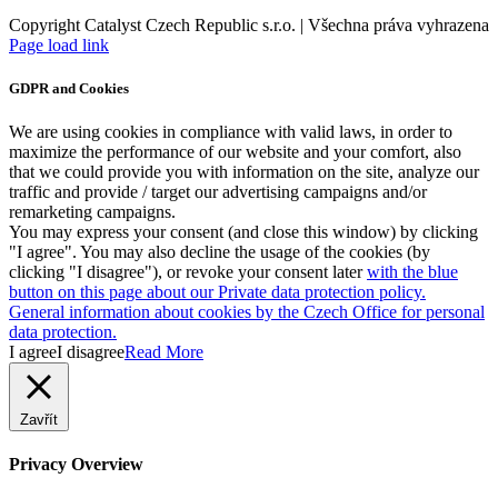
Copyright Catalyst Czech Republic s.r.o. | Všechna práva vyhrazena
Facebook
Instagram
Page load link
GDPR and Cookies
We are using cookies in compliance with valid laws, in order to
maximize the performance of our website and your comfort, also
that we could provide you with information on the site, analyze our
traffic and provide / target our advertising campaigns and/or
remarketing campaigns.
You may express your consent (and close this window) by clicking
"I agree". You may also decline the usage of the cookies (by
clicking "I disagree"), or revoke your consent later
with the blue
button on this page about our Private data protection policy.
General information about cookies by the Czech Office for personal
data protection.
I agree
I disagree
Read More
Zavřít
Privacy Overview