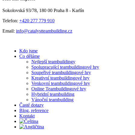
mail
Sokolovská 93/78, 180 00 Praha 8 - Karlín
Telefon:
+420 277 779 910
Email:
info@catalystteambuilding.cz
Kdo jsme
Co děláme
Nejlepší teambuildingy
Spolupracující teambuildingové hry
Soupeřivé teambuildingové hry
Kreativní teambuildingové hry
Venkovní teambuildingové hry
Online Teambuildingové hry
Hybridní teambuilding
Vánoční teambuilding
Časté dotazy
Blog, reference
Kontakt