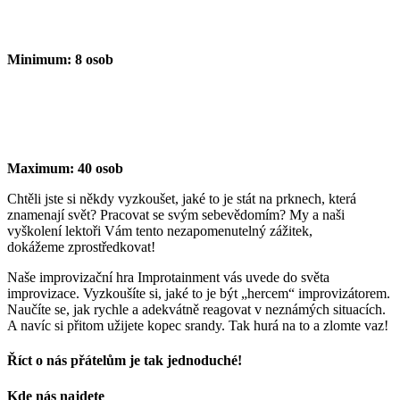
Minimum:
8 osob
Maximum:
40 osob
Chtěli jste si někdy vyzkoušet, jaké to je stát na prknech,
která
znamenají svět? Pracovat se svým
sebevědomím? My a naši
vyškolení lektoři Vám
tento nezapomenutelný zážitek,
dokážeme
zprostředkovat!
Naše improvizační hra
Improtainment
vás uvede do
světa
improvizace. Vyzkoušíte si, jaké to je být „hercem“
improvizátorem.
Naučíte se, jak rychle a adekvátně
reagovat v neznámých situacích.
A navíc si přitom
užijete kopec srandy. Tak hurá
na to a zlomte vaz!
Říct o nás přátelům je tak jednoduché!
Facebook
E-
Kde nás najdete