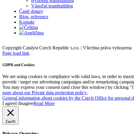
Hybridní teambuilding
Vánoční teambuilding
Časté dotazy
Blog, reference
Kontakt
Copyright Catalyst Czech Republic s.r.o. | Všechna práva vyhrazena
Facebook
Instagram
Page load link
GDPR and Cookies
We are using cookies in compliance with valid laws, in order to maxim
provide / target our advertising campaigns and/or remarketing campai
You may express your consent (and close this window) by clicking "I a
page about our Private data protection policy.
General information about cookies by the Czech Office for personal da
I agree
I disagree
Read More
Zavřít
Privacy Overview