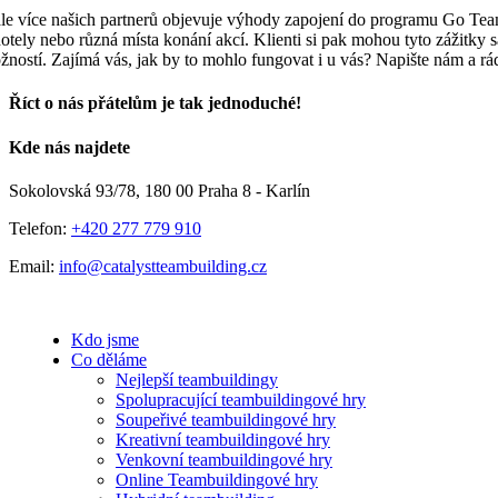
ále více našich partnerů objevuje výhody zapojení do programu Go Team P
hotely nebo různá místa konání akcí. Klienti si pak mohou tyto zážitky s
žností. Zajímá vás, jak by to mohlo fungovat i u vás? Napište nám a r
Říct o nás přátelům je tak jednoduché!
Facebook
E-
Kde nás najdete
mail
Sokolovská 93/78, 180 00 Praha 8 - Karlín
Telefon:
+420 277 779 910
Email:
info@catalystteambuilding.cz
Kdo jsme
Co děláme
Nejlepší teambuildingy
Spolupracující teambuildingové hry
Soupeřivé teambuildingové hry
Kreativní teambuildingové hry
Venkovní teambuildingové hry
Online Teambuildingové hry