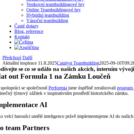
Venkovní teambuildingové hry
Online Teambuildingové hry
Hybridní teambuilding
Vánoční teambuilding
Časté dotazy
Blog, reference
Kontakt
Předchozí
Další
Aktuální inspirace 11.8.2025
Catalyst Teambuilding
2025-09-10T09:2
dívejte se co se událo na našich akcích, interním vývoj
lat out Formula 1 na Zámku Loučeň
 spolupráci se společností
Performia
jsme úspěšně zrealizovali
program 
dinečný týmový zážitek v inspirativním prostředí historického zámku.
mplementace AI
ko velcí fanoušci umělé inteligence právě implementujeme AI do našich s
o team Partners