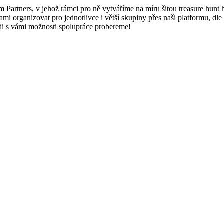
artners, v jehož rámci pro ně vytváříme na míru šitou treasure hunt hr
ami organizovat pro jednotlivce i větší skupiny přes naši platformu, dl
ádi s vámi možnosti spolupráce probereme!