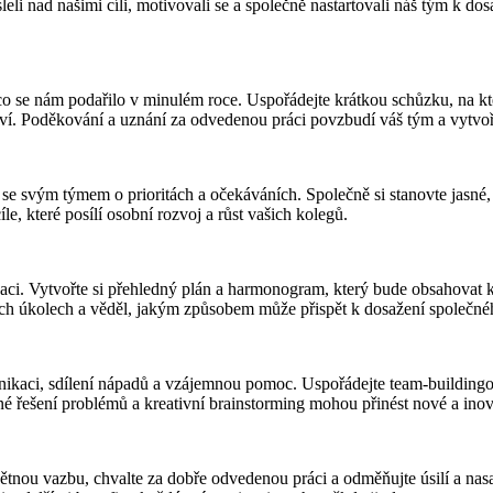
 nad našimi cíli, motivovali se a společně nastartovali náš tým k dos
co se nám podařilo v minulém roce. Uspořádejte krátkou schůzku, na kt
tví. Poděkování a uznání za odvedenou práci povzbudí váš tým a vytvoří
 se svým týmem o prioritách a očekáváních. Společně si stanovte jasné, m
, které posílí osobní rozvoj a růst vašich kolegů.
ci. Vytvořte si přehledný plán a harmonogram, který bude obsahovat k
ých úkolech a věděl, jakým způsobem může přispět k dosažení společnéh
aci, sdílení nápadů a vzájemnou pomoc. Uspořádejte team-buildingové 
é řešení problémů a kreativní brainstorming mohou přinést nové a inova
nou vazbu, chvalte za dobře odvedenou práci a odměňujte úsilí a nasa