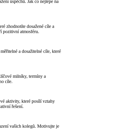
ažení úspěchů. Jak co nejlépe na
eré zhodnotíte dosažené cíle a
 pozitivní atmosféru.
ěřitelné a dosažitelné cíle, které
líčové milníky, termíny a
o cíle.
aktivity, které posílí vztahy
tivní řešení.
zení vašich kolegů. Motivujte je