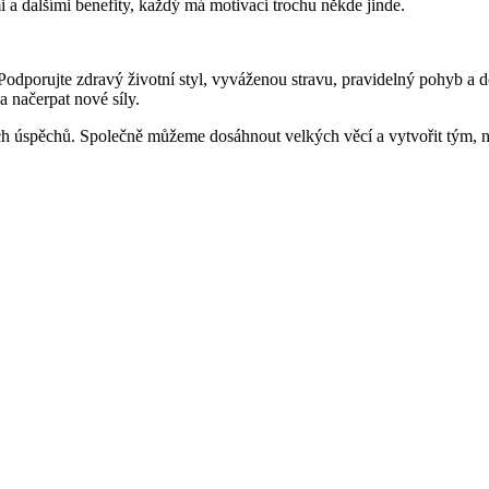
i a dalšími benefity, každý má motivaci trochu někde jinde.
odporujte zdravý životní styl, vyváženou stravu, pravidelný pohyb a d
a načerpat nové síly.
ch úspěchů. Společně můžeme dosáhnout velkých věcí a vytvořit tým, n