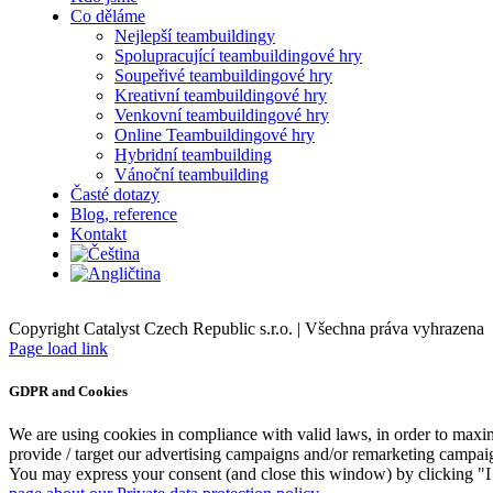
Co děláme
Nejlepší teambuildingy
Spolupracující teambuildingové hry
Soupeřivé teambuildingové hry
Kreativní teambuildingové hry
Venkovní teambuildingové hry
Online Teambuildingové hry
Hybridní teambuilding
Vánoční teambuilding
Časté dotazy
Blog, reference
Kontakt
Copyright Catalyst Czech Republic s.r.o. | Všechna práva vyhrazena
Facebook
Instagram
Page load link
GDPR and Cookies
We are using cookies in compliance with valid laws, in order to maxim
provide / target our advertising campaigns and/or remarketing campai
You may express your consent (and close this window) by clicking "I a