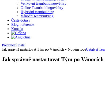
Venkovní teambuildingové hry
Online Teambuildingové hry
Hybridní teambuilding
Vánoční teambuilding
Časté dotazy
Blog, reference
Kontakt
Předchozí
Další
Jak správně nastartovat Tým po Vánocích v Novém roce
Catalyst Te
Jak správně nastartovat Tým po Vánocíc