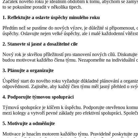
Začátek nového roku je ideálním obdobím k tomu, abychom se zamysleli
to se pokusíme poradit v několika tipech.
1. Reflektujte a oslavte úspěchy minulého roku
Předtím než se pustíme do nových výzev, je důležité si připomenout, 
úspěchy. Oslavujte nejen velké úspěchy, ale i malé každodenní vítězs
2. Stanovte si jasné a dosažitelné cíle
Nový rok je skvělou příležitostí pro stanovení nových cílů. Diskutujte
budou motivovat každého člena týmu. Nezapomeňte na individuální cíle
3. Plánujte a organizujte
Úspěšný start do nového roku vyžaduje důkladné plánování a organiza
odpovědnosti. Zajistěte, aby každý člen týmu měl jasný přehled o sv
4. Podporujte týmovou spolupráci
Týmová spolupráce je klíčem k úspěchu. Podporujte otevřenou komunik
mezi kolegy a vytvoří pevné základy pro efektivní spolupráci. Společn
5. Motivujte a odměňujte
Motivace je hnacím motorem každého týmu. Pravidelně poskytujte zpět