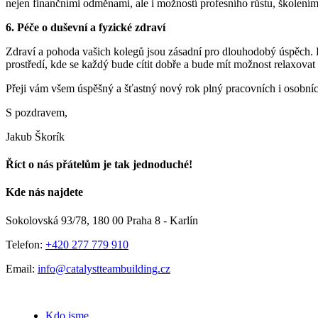
nejen finančními odměnami, ale i možností profesního růstu, školením
6. Péče o duševní a fyzické zdraví
Zdraví a pohoda vašich kolegů jsou zásadní pro dlouhodobý úspěch. P
prostředí, kde se každý bude cítit dobře a bude mít možnost relaxovat 
Přeji vám všem úspěšný a šťastný nový rok plný pracovních i osobní
S pozdravem,
Jakub Škorík
Říct o nás přátelům je tak jednoduché!
Facebook
E-
Kde nás najdete
mail
Sokolovská 93/78, 180 00 Praha 8 - Karlín
Telefon:
+420 277 779 910
Email:
info@catalystteambuilding.cz
Kdo jsme