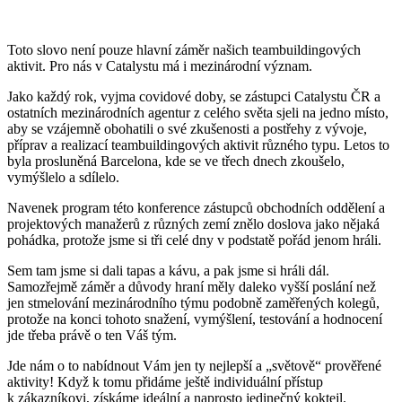
Toto slovo není pouze hlavní záměr našich teambuildingových
aktivit. Pro nás v Catalystu má i mezinárodní význam.
Jako každý rok, vyjma covidové doby, se zástupci Catalystu ČR a
ostatních mezinárodních agentur z celého světa sjeli na jedno místo,
aby se vzájemně obohatili o své zkušenosti a postřehy z vývoje,
příprav a realizací teambuildingových aktivit různého typu. Letos to
byla prosluněná Barcelona, kde se ve třech dnech zkoušelo,
vymýšlelo a sdílelo.
Navenek program této konference zástupců obchodních oddělení a
projektových manažerů z různých zemí znělo doslova jako nějaká
pohádka, protože jsme si tři celé dny v podstatě pořád jenom hráli.
Sem tam jsme si dali tapas a kávu, a pak jsme si hráli dál.
Samozřejmě záměr a důvody hraní měly daleko vyšší poslání než
jen stmelování mezinárodního týmu podobně zaměřených kolegů,
protože na konci tohoto snažení, vymýšlení, testování a hodnocení
jde třeba právě o ten Váš tým.
Jde nám o to nabídnout Vám jen ty nejlepší a „světově“ prověřené
aktivity! Když k tomu přidáme ještě individuální přístup
k zákazníkovi, získáme ideální a naprosto jedinečný koktejl.