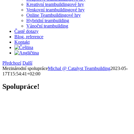
Kreativní teambuildingové hry
Venkovní teambuildingové hry
Online Teambuildingové hry
Hybridní teambuilding
Vánoční teambuilding
Časté dotazy
Blog, reference
Kontakt
Předchozí
Další
Mezinárodní spolupráce
Michal @ Catalyst Teambuilding
2023-05-
17T15:54:41+02:00
Spolupráce!