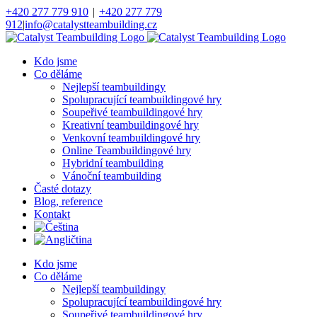
Přeskočit
+420 277 779 910
|
+420 277 779
na
912
|
info@catalystteambuilding.cz
obsah
Facebook
Instagram
Kdo jsme
Co děláme
Nejlepší teambuildingy
Spolupracující teambuildingové hry
Soupeřivé teambuildingové hry
Kreativní teambuildingové hry
Venkovní teambuildingové hry
Online Teambuildingové hry
Hybridní teambuilding
Vánoční teambuilding
Časté dotazy
Blog, reference
Kontakt
Kdo jsme
Co děláme
Nejlepší teambuildingy
Spolupracující teambuildingové hry
Soupeřivé teambuildingové hry