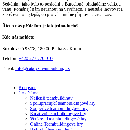
Setkáním, jako bylo to poslední v Barceloně, přikládáme velikou
váhu. Pomáhají nám neusnout na vavřínech, a neustále inovovat a
zlepšovat to nejlepší, co pro vás umíme připravit a zrealizovat.
Říct o nás přátelům je tak jednoduché!
Facebook
E-
Kde nás najdete
mail
Sokolovská 93/78, 180 00 Praha 8 - Karlín
Telefon:
+420 277 779 910
Email:
info@catalystteambuilding.cz
Kdo jsme
Co děláme
Nejlepší teambuildingy
Spolupracující teambuildingové hry
Soupeřivé teambuildingové hry
Kreativní teambuildingové hry
Venkovní teambuildingové hry
Online Teambuildingové hry
Hybridní teambuilding