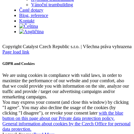
Vánoční teambuilding
Časté dotazy
Blog, reference
Kontakt
Copyright Catalyst Czech Republic s.r.o. | Všechna práva vyhrazena
Facebook
Instagram
Page load link
GDPR and Cookies
We are using cookies in compliance with valid laws, in order to
maximize the performance of our website and your comfort, also
that we could provide you with information on the site, analyze our
traffic and provide / target our advertising campaigns and/or
remarketing campaigns.
You may express your consent (and close this window) by clicking
"I agree". You may also decline the usage of the cookies (by
clicking "I disagree"), or revoke your consent later
with the blue
button on this page about our Private data protection policy.
General information about cookies by the Czech Office for personal
data protection.