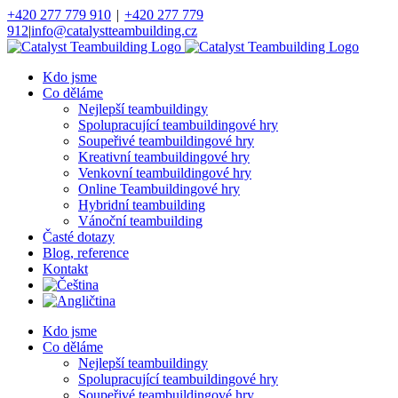
Přeskočit
+420 277 779 910
|
+420 277 779
na
912
|
info@catalystteambuilding.cz
obsah
Facebook
Instagram
Kdo jsme
Co děláme
Nejlepší teambuildingy
Spolupracující teambuildingové hry
Soupeřivé teambuildingové hry
Kreativní teambuildingové hry
Venkovní teambuildingové hry
Online Teambuildingové hry
Hybridní teambuilding
Vánoční teambuilding
Časté dotazy
Blog, reference
Kontakt
Kdo jsme
Co děláme
Nejlepší teambuildingy
Spolupracující teambuildingové hry
Soupeřivé teambuildingové hry