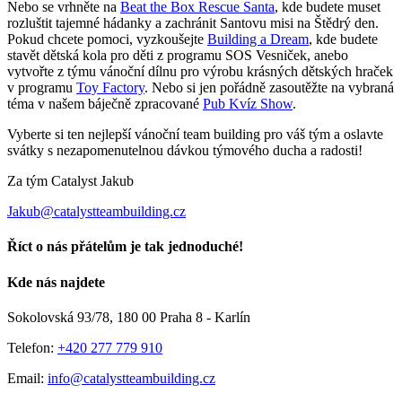
Nebo se vrhněte na
Beat the Box Rescue Santa
, kde budete muset
rozluštit tajemné hádanky a zachránit Santovu misi na Štědrý den.
Pokud chcete pomoci, vyzkoušejte
Building a Dream
, kde budete
stavět dětská kola pro děti z programu SOS Vesniček, anebo
vytvořte z týmu vánoční dílnu pro výrobu krásných dětských hraček
v programu
Toy Factory
. Nebo si jen pořádně zasoutěžte na vybraná
téma v našem báječně zpracované
Pub Kvíz Show
.
Vyberte si ten nejlepší vánoční team building pro váš tým a oslavte
svátky s nezapomenutelnou dávkou týmového ducha a radosti!
Za tým Catalyst Jakub
Jakub@catalystteambuilding.cz
Říct o nás přátelům je tak jednoduché!
Facebook
E-
Kde nás najdete
mail
Sokolovská 93/78, 180 00 Praha 8 - Karlín
Telefon:
+420 277 779 910
Email:
info@catalystteambuilding.cz