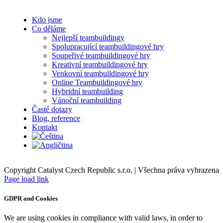
Kdo jsme
Co děláme
Nejlepší teambuildingy
Spolupracující teambuildingové hry
Soupeřivé teambuildingové hry
Kreativní teambuildingové hry
Venkovní teambuildingové hry
Online Teambuildingové hry
Hybridní teambuilding
Vánoční teambuilding
Časté dotazy
Blog, reference
Kontakt
Copyright Catalyst Czech Republic s.r.o. | Všechna práva vyhrazena
Facebook
Instagram
Page load link
GDPR and Cookies
We are using cookies in compliance with valid laws, in order to