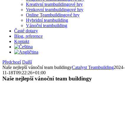
Kreativní teambuildingové hry
Venkovní teambuildingové hry
Online Teambuildingové hry
Hybridní teambuilding
Vánoční teambuilding
Časté dotazy
Blog, reference
Kontakt
Předchozí
Další
Naše nejlepší vánoční team buildingy
Catalyst Teambuilding
2024-
11-18T09:22:26+01:00
Naše nejlepší vánoční team buildingy