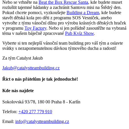
Nebo se vrhněte na
Beat the Box Rescue Santa
, kde budete muset
rozluštit tajemné hádanky a zachránit Santovu misi na Štědrý den.
Pokud chcete pomoci, vyzkoušejte
Building a Dream
, kde budete
stavět dětská kola pro děti z programu SOS Vesniček, anebo
vytvořte z týmu vánoční dílnu pro výrobu krásných dětských hraček
v programu
Toy Factory
. Nebo si jen pořádně zasoutěžte na vybraná
téma v našem báječně zpracované
Pub Kvíz Show
.
Vyberte si ten nejlepší vánoční team building pro váš tým a oslavte
svátky s nezapomenutelnou dávkou týmového ducha a radosti!
Za tým Catalyst Jakub
Jakub@catalystteambuilding.cz
Říct o nás přátelům je tak jednoduché!
Facebook
E-
Kde nás najdete
mail
Sokolovská 93/78, 180 00 Praha 8 - Karlín
Telefon:
+420 277 779 910
Email:
info@catalystteambuilding.cz