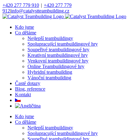
Přeskočit
+420 277 779 910
|
+420 277 779
na
912
|
info@catalystteambuilding.cz
obsah
Facebook
Instagram
Kdo jsme
Co děláme
Nejlepší teambuildingy
Spolupracující teambuildingové hry
Soupeřivé teambuildingové hry
Kreativní teambuildingové hry
Venkovní teambuildingové hry
Online Teambuildingové hry
Hybridní teambuilding
Vánoční teambuilding
Časté dotazy
Blog, reference
Kontakt
Kdo jsme
Co děláme
Nejlepší teambuildingy
Spolupracující teambuildingové hry
Soupeřivé teambuildingové hry