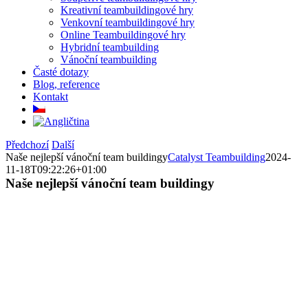
Kreativní teambuildingové hry
Venkovní teambuildingové hry
Online Teambuildingové hry
Hybridní teambuilding
Vánoční teambuilding
Časté dotazy
Blog, reference
Kontakt
Předchozí
Další
Naše nejlepší vánoční team buildingy
Catalyst Teambuilding
2024-
11-18T09:22:26+01:00
Naše nejlepší vánoční team buildingy