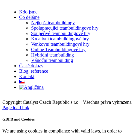
Kdo jsme
Co děláme
Nejlepší teambuildingy
Spolupracující teambuildingové hry
Soupeřivé teambuildingové hry
Kreativní teambuildingové hry
Venkovní teambuildingové hry
Online Teambuildingové hry
Hybridní teambuilding
Vánoční teambuilding
Časté dotazy
Blog, reference
Kontakt
Copyright Catalyst Czech Republic s.r.o. | Všechna práva vyhrazena
Facebook
Instagram
Page load link
GDPR and Cookies
We are using cookies in compliance with valid laws, in order to