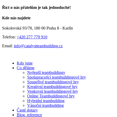
Říct o nás přátelům je tak jednoduché!
Facebook
E-
Kde nás najdete
mail
Sokolovská 93/78, 180 00 Praha 8 - Karlín
Telefon:
+420 277 779 910
Email:
info@catalystteambuilding.cz
Kdo jsme
Co děláme
Nejlepší teambuildingy
Spolupracující teambuildingové hry
Soupeřivé teambuildingové hry
Kreativní teambuildingové hry
Venkovní teambuildingové hry
Online Teambuildingové hry
Hybridní teambuilding
Vánoční teambuilding
Časté dotazy
Blog, reference