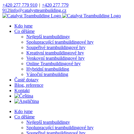
Přeskočit
+420 277 779 910
|
+420 277 779
na
912
|
info@catalystteambuilding.cz
obsah
Facebook
Instagram
Kdo jsme
Co děláme
Nejlepší teambuildingy
Spolupracující teambuildingové hry
Soupeřivé teambuildingové hry
Kreativní teambuildingové hry
Venkovní teambuildingové hry
Online Teambuildingové hry
Hybridní teambuilding
Vánoční teambuilding
Časté dotazy
Blog, reference
Kontakt
Kdo jsme
Co děláme
Nejlepší teambuildingy
Spolupracující teambuildingové hry
Soupeřivé teambuildingové hry