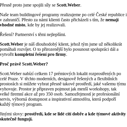
Přesně proto jsme spojili síly se
Scott.Weber
.
Naše team buildingové programy realizujeme po celé České republice i
v zahraničí. Přesto za námi klienti často přicházeli s tím, že
nemají
vhodné místo
, kde by jej realizovali.
Řešení? Partnerství s těmi nejlepšími.
Scott.Weber
je náš dlouhodobý klient, jehož tým jsme už několikrát
pomáhali rozvíjet. O to přirozenější bylo posunout spolupráci dál a
vytvořit
kompletní řešení pro firmy
.
Proč právě Scott.Weber?
Scott.Weber nabízí celkem 17 prémiových lokalit rozprostřených po
celé Praze. V těchto moderních, designově řešených a flexibilních
prostorách si můžete vybrat přesně takové prostředí, jaké vašemu týmu
vyhovuje. Prostor je připraven pojmout jak menší workshopy, tak
velké firemní akce až pro 350 osob. Samozřejmostí je profesionální
servis, výborná dostupnost a inspirativní atmosféra, která podpoří
každý týmový program.
Jinými slovy:
prostředí, kde se lidé cítí dobře a kde týmové aktivity
skutečně fungují.