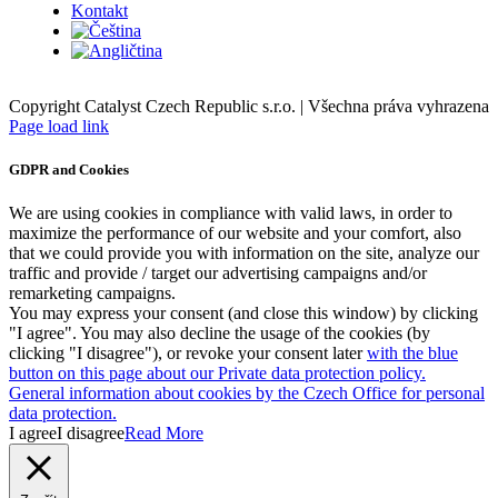
Kontakt
Copyright Catalyst Czech Republic s.r.o. | Všechna práva vyhrazena
Facebook
Instagram
Page load link
GDPR and Cookies
We are using cookies in compliance with valid laws, in order to
maximize the performance of our website and your comfort, also
that we could provide you with information on the site, analyze our
traffic and provide / target our advertising campaigns and/or
remarketing campaigns.
You may express your consent (and close this window) by clicking
"I agree". You may also decline the usage of the cookies (by
clicking "I disagree"), or revoke your consent later
with the blue
button on this page about our Private data protection policy.
General information about cookies by the Czech Office for personal
data protection.
I agree
I disagree
Read More