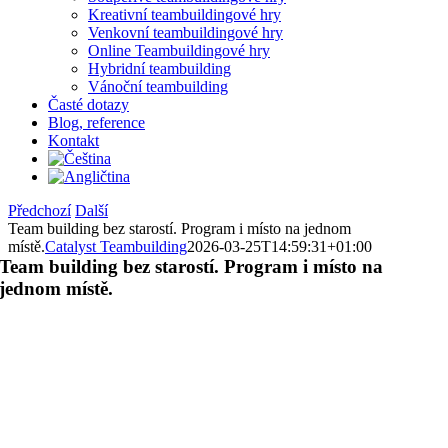
Kreativní teambuildingové hry
Venkovní teambuildingové hry
Online Teambuildingové hry
Hybridní teambuilding
Vánoční teambuilding
Časté dotazy
Blog, reference
Kontakt
Předchozí
Další
Team building bez starostí. Program i místo na jednom
místě.
Catalyst Teambuilding
2026-03-25T14:59:31+01:00
Team building bez starostí. Program i místo na
jednom místě.