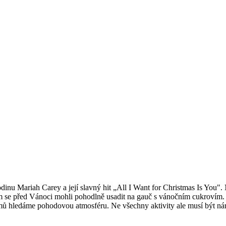
odinu Mariah Carey a její slavný hit „All I Want for Christmas Is You"
m se před Vánoci mohli pohodlně usadit na gauč s vánočním cukrovím. J
ýmů hledáme pohodovou atmosféru. Ne všechny aktivity ale musí být nár