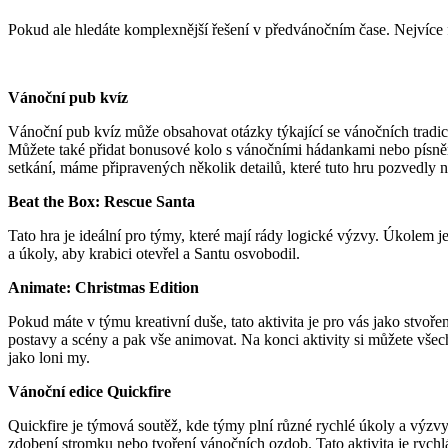
Pokud ale hledáte komplexnější řešení v předvánočním čase. Nejvíce fr
Vánoční pub kvíz
Vánoční pub kvíz může obsahovat otázky týkající se vánočních tradic,
Můžete také přidat bonusové kolo s vánočními hádankami nebo písněm
setkání, máme připravených několik detailů, které tuto hru pozvedly 
Beat the Box: Rescue Santa
Tato hra je ideální pro týmy, které mají rády logické výzvy. Úkolem j
a úkoly, aby krabici otevřel a Santu osvobodil.
Animate: Christmas Edition
Pokud máte v týmu kreativní duše, tato aktivita je pro vás jako stvo
postavy a scény a pak vše animovat. Na konci aktivity si můžete všech
jako loni my
.
Vánoční edice Quickfire
Quickfire je týmová soutěž, kde týmy plní různé rychlé úkoly a výzvy 
zdobení stromku nebo tvoření vánočních ozdob. Tato aktivita je rychlá