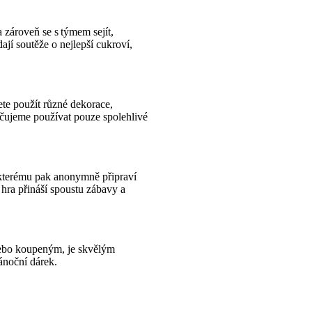
a zároveň se s týmem sejít,
ají soutěže o nejlepší cukroví,
ete použít různé dekorace,
učujeme používat pouze spolehlivé
, kterému pak anonymně připraví
hra přináší spoustu zábavy a
nebo koupeným, je skvělým
ánoční dárek.