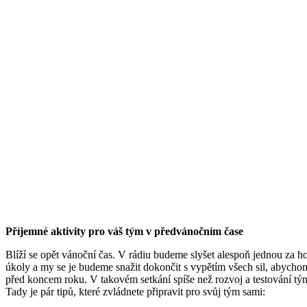
Příjemné aktivity pro váš tým v předvánočním čase
Blíží se opět vánoční čas. V rádiu budeme slyšet alespoň jednou za h
úkoly a my se je budeme snažit dokončit s vypětím všech sil, abycho
před koncem roku. V takovém setkání spíše než rozvoj a testování t
Tady je pár tipů, které zvládnete připravit pro svůj tým sami: