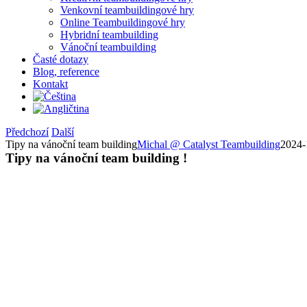
Venkovní teambuildingové hry
Online Teambuildingové hry
Hybridní teambuilding
Vánoční teambuilding
Časté dotazy
Blog, reference
Kontakt
Předchozí
Další
Tipy na vánoční team building
Michal @ Catalyst Teambuilding
2024-
Tipy na vánoční team
building
!