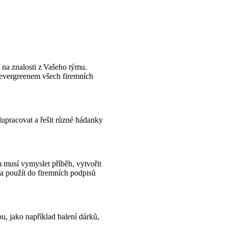
 na znalosti z Vašeho týmu.
 evergreenem všech firemních
lupracovat a řešit různé hádanky
m musí vymyslet příběh, vytvořit
ba použít do firemních podpisů
u, jako například balení dárků,