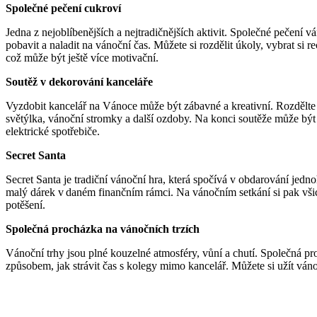
Společné pečení cukroví
Jedna z nejoblíbenějších a nejtradičnějších aktivit. Společné pečení v
pobavit a naladit na vánoční čas. Můžete si rozdělit úkoly, vybrat si r
což může být ještě více motivační.
Soutěž v dekorování kanceláře
Vyzdobit kancelář na Vánoce může být zábavné a kreativní. Rozdělte s
světýlka, vánoční stromky a další ozdoby. Na konci soutěže může být
elektrické spotřebiče
.
Secret Santa
Secret Santa je tradiční vánoční hra, která spočívá v obdarování je
malý dárek v daném finančním rámci. Na vánočním setkání si pak všich
potěšení.
Společná procházka na vánočních trzích
Vánoční trhy jsou plné kouzelné atmosféry, vůní a chutí. Společná 
způsobem, jak strávit čas s kolegy mimo kancelář. Můžete si užít ván