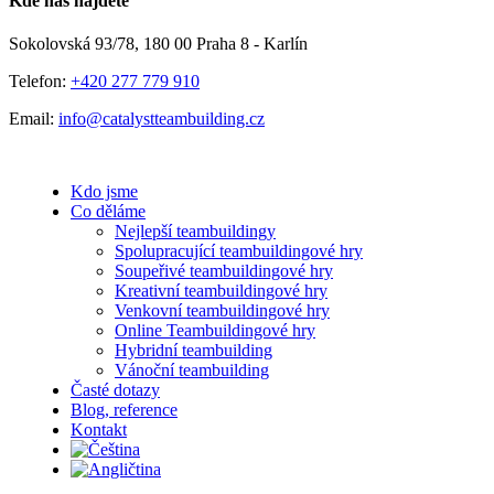
Kde nás najdete
mail
Sokolovská 93/78, 180 00 Praha 8 - Karlín
Telefon:
+420 277 779 910
Email:
info@catalystteambuilding.cz
Kdo jsme
Co děláme
Nejlepší teambuildingy
Spolupracující teambuildingové hry
Soupeřivé teambuildingové hry
Kreativní teambuildingové hry
Venkovní teambuildingové hry
Online Teambuildingové hry
Hybridní teambuilding
Vánoční teambuilding
Časté dotazy
Blog, reference
Kontakt