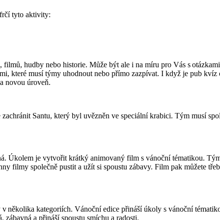
čí tyto aktivity:
 filmů, hudby nebo historie. Může být ale i na míru pro Vás s otázkami
i, které musí týmy uhodnout nebo přímo zazpívat. I když je pub kvíz
na novou úroveň.
e zachránit Santu, který byl uvězněn ve speciální krabici. Tým musí spo
řená. Úkolem je vytvořit krátký animovaný film s vánoční tématikou. Tý
ny filmy společně pustit a užít si spoustu zábavy. Film pak můžete tře
v několika kategoriích. Vánoční edice přináší úkoly s vánoční tématiko
, zábavná a přináší spoustu smíchu a radosti.