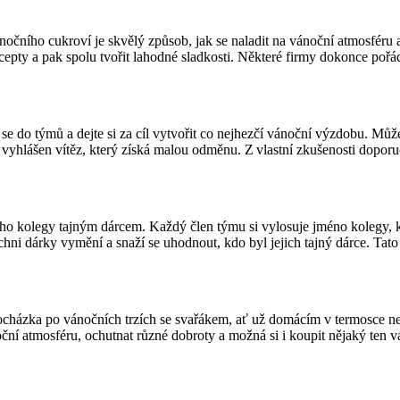
ánočního cukroví je skvělý způsob, jak se naladit na vánoční atmosféru 
ecepty a pak spolu tvořit lahodné sladkosti. Některé firmy dokonce pořád
e do týmů a dejte si za cíl vytvořit co nejhezčí vánoční výzdobu. Můž
 vyhlášen vítěz, který získá malou odměnu. Z vlastní zkušenosti dopor
dnoho kolegy tajným dárcem. Každý člen týmu si vylosuje jméno kolegy
ni dárky vymění a snaží se uhodnout, kdo byl jejich tajný dárce. Tato 
procházka po vánočních trzích se svařákem, ať už domácím v termosce 
oční atmosféru, ochutnat různé dobroty a možná si i koupit nějaký ten v