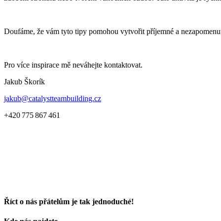
Doufáme, že vám tyto tipy pomohou vytvořit příjemné a nezapomenut
Pro více inspirace mě neváhejte kontaktovat.
Jakub Škorík
jakub@catalystteambuilding.cz
+420 775 867 461
Říct o nás přátelům je tak jednoduché!
Facebook
E-