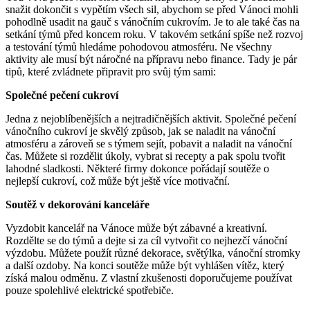
snažit dokončit s vypětím všech sil, abychom se před Vánoci mohli
pohodlně usadit na gauč s vánočním cukrovím. Je to ale také čas na
setkání týmů před koncem roku. V takovém setkání spíše než rozvoj
a testování týmů hledáme pohodovou atmosféru. Ne všechny
aktivity ale musí být náročné na přípravu nebo finance. Tady je pár
tipů, které zvládnete připravit pro svůj tým sami:
Společné pečení cukroví
Jedna z nejoblíbenějších a nejtradičnějších aktivit. Společné pečení
vánočního cukroví je skvělý způsob, jak se naladit na vánoční
atmosféru a zároveň se s týmem sejít, pobavit a naladit na vánoční
čas. Můžete si rozdělit úkoly, vybrat si recepty a pak spolu tvořit
lahodné sladkosti. Některé firmy dokonce pořádají soutěže o
nejlepší cukroví, což může být ještě více motivační.
Soutěž v dekorování kanceláře
Vyzdobit kancelář na Vánoce může být zábavné a kreativní.
Rozdělte se do týmů a dejte si za cíl vytvořit co nejhezčí vánoční
výzdobu. Můžete použít různé dekorace, světýlka, vánoční stromky
a další ozdoby. Na konci soutěže může být vyhlášen vítěz, který
získá malou odměnu. Z vlastní zkušenosti doporučujeme používat
pouze spolehlivé elektrické spotřebiče
.