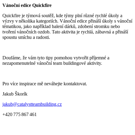
Vánoční edice Quickfire
Quickfire je týmová soutěž, kde týmy plní různé rychlé úkoly a
výzvy v několika kategoriích. Vánoční edice přináší úkoly s vánoční
tématikou, jako například balení dárků, zdobení stromku nebo
tvoření vánočních ozdob. Tato aktivita je rychlá, zábavná a přináší
spoustu smíchu a radosti.
Doufáme, že vám tyto tipy pomohou vytvořit příjemné a
nezapomenutelné vánoční team buildingové aktivity.
Pro více inspirace mě neváhejte kontaktovat.
Jakub Škorík
jakub@catalystteambuilding.cz
+420 775 867 461