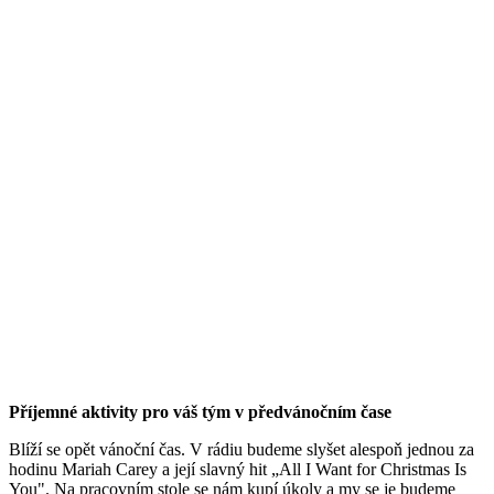
Příjemné aktivity pro váš tým v předvánočním čase
Blíží se opět vánoční čas. V rádiu budeme slyšet alespoň jednou za
hodinu Mariah Carey a její slavný hit „All I Want for Christmas Is
You". Na pracovním stole se nám kupí úkoly a my se je budeme