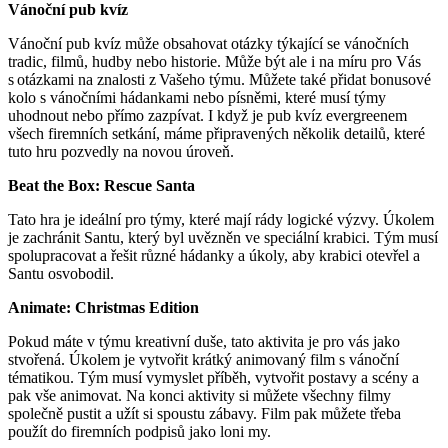
Vánoční pub kvíz
Vánoční pub kvíz může obsahovat otázky týkající se vánočních
tradic, filmů, hudby nebo historie. Může být ale i na míru pro Vás
s otázkami na znalosti z Vašeho týmu. Můžete také přidat bonusové
kolo s vánočními hádankami nebo písněmi, které musí týmy
uhodnout nebo přímo zazpívat. I když je pub kvíz evergreenem
všech firemních setkání, máme připravených několik detailů, které
tuto hru pozvedly na novou úroveň.
Beat the Box: Rescue Santa
Tato hra je ideální pro týmy, které mají rády logické výzvy. Úkolem
je zachránit Santu, který byl uvězněn ve speciální krabici. Tým musí
spolupracovat a řešit různé hádanky a úkoly, aby krabici otevřel a
Santu osvobodil.
Animate: Christmas Edition
Pokud máte v týmu kreativní duše, tato aktivita je pro vás jako
stvořená. Úkolem je vytvořit krátký animovaný film s vánoční
tématikou. Tým musí vymyslet příběh, vytvořit postavy a scény a
pak vše animovat. Na konci aktivity si můžete všechny filmy
společně pustit a užít si spoustu zábavy. Film pak můžete třeba
použít do firemních podpisů jako loni my
.