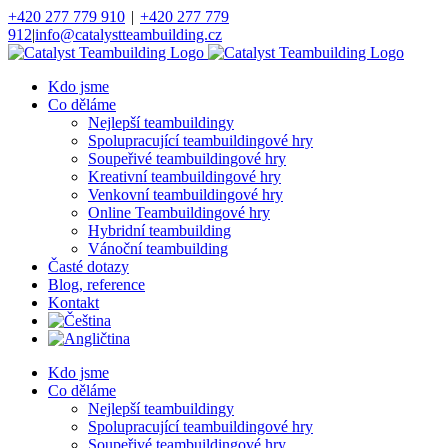
Přeskočit
+420 277 779 910
|
+420 277 779
na
912
|
info@catalystteambuilding.cz
obsah
Facebook
Instagram
Kdo jsme
Co děláme
Nejlepší teambuildingy
Spolupracující teambuildingové hry
Soupeřivé teambuildingové hry
Kreativní teambuildingové hry
Venkovní teambuildingové hry
Online Teambuildingové hry
Hybridní teambuilding
Vánoční teambuilding
Časté dotazy
Blog, reference
Kontakt
Kdo jsme
Co děláme
Nejlepší teambuildingy
Spolupracující teambuildingové hry
Soupeřivé teambuildingové hry