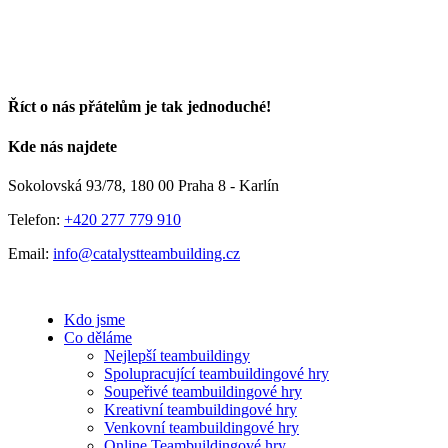
Říct o nás přátelům je tak jednoduché!
Facebook
E-
Kde nás najdete
mail
Sokolovská 93/78, 180 00 Praha 8 - Karlín
Telefon:
+420 277 779 910
Email:
info@catalystteambuilding.cz
Kdo jsme
Co děláme
Nejlepší teambuildingy
Spolupracující teambuildingové hry
Soupeřivé teambuildingové hry
Kreativní teambuildingové hry
Venkovní teambuildingové hry
Online Teambuildingové hry