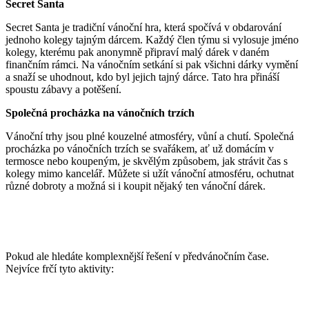
Secret Santa
Secret Santa je tradiční vánoční hra, která spočívá v obdarování
jednoho kolegy tajným dárcem. Každý člen týmu si vylosuje jméno
kolegy, kterému pak anonymně připraví malý dárek v daném
finančním rámci. Na vánočním setkání si pak všichni dárky vymění
a snaží se uhodnout, kdo byl jejich tajný dárce. Tato hra přináší
spoustu zábavy a potěšení.
Společná procházka na vánočních trzích
Vánoční trhy jsou plné kouzelné atmosféry, vůní a chutí. Společná
procházka po vánočních trzích se svařákem, ať už domácím v
termosce nebo koupeným, je skvělým způsobem, jak strávit čas s
kolegy mimo kancelář. Můžete si užít vánoční atmosféru, ochutnat
různé dobroty a možná si i koupit nějaký ten vánoční dárek.
Pokud ale hledáte komplexnější řešení v předvánočním čase.
Nejvíce frčí tyto aktivity: