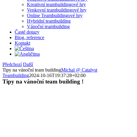
Kreativní teambuildingové hry
Venkovní teambuildingové hry
Online Teambuildingové hry
Hybridní teambuilding
Vánoční teambuilding
Časté dotazy
Blog, reference
Kontakt
Předchozí
Další
Tipy na vánoční team building
Michal @ Catalyst
Teambuilding
2024-10-16T19:37:28+02:00
Tipy na vánoční team
building
!