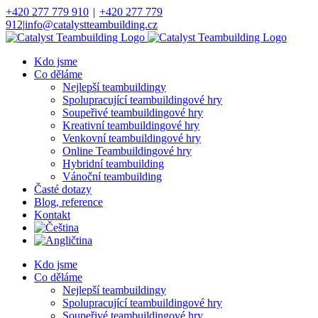
Přeskočit
+420 277 779 910
|
+420 277 779
na
912
|
info@catalystteambuilding.cz
obsah
Facebook
Instagram
Kdo jsme
Co děláme
Nejlepší teambuildingy
Spolupracující teambuildingové hry
Soupeřivé teambuildingové hry
Kreativní teambuildingové hry
Venkovní teambuildingové hry
Online Teambuildingové hry
Hybridní teambuilding
Vánoční teambuilding
Časté dotazy
Blog, reference
Kontakt
Kdo jsme
Co děláme
Nejlepší teambuildingy
Spolupracující teambuildingové hry
Soupeřivé teambuildingové hry