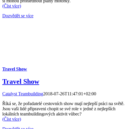
si mohou prohlédnout plány motorky.
(Číst více)
Dozvědět se více
Travel Show
Travel Show
Catalyst Teambuilding
2018-07-26T11:47:01+02:00
Říká se, že pořadatelé cestovních show mají nejlepší práci na světě.
Jsou vaši lidé připraveni chopit se své role v jedné z nejlepších
lokálních teambuildingových aktivit vůbec?
(Číst více)
Dozvědět se více