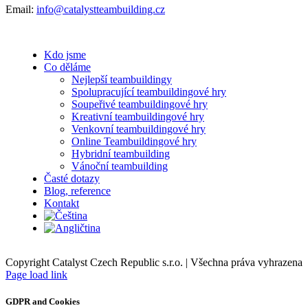
Email:
info@catalystteambuilding.cz
Kdo jsme
Co děláme
Nejlepší teambuildingy
Spolupracující teambuildingové hry
Soupeřivé teambuildingové hry
Kreativní teambuildingové hry
Venkovní teambuildingové hry
Online Teambuildingové hry
Hybridní teambuilding
Vánoční teambuilding
Časté dotazy
Blog, reference
Kontakt
Copyright Catalyst Czech Republic s.r.o. | Všechna práva vyhrazena
Facebook
Instagram
Page load link
GDPR and Cookies