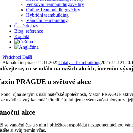
Venkovní teambuildingové hry
Online Teambuildingové hry
Hybridní teambuilding
Vánoční teambuilding
Časté dotazy
Blog, reference
Kontakt
Předchozí
Další
Aktuální inspirace 11.11.2025
Catalyst Teambuilding
2025-11-12T20:
dívejte se, co se událo na našich akcích, interním vývo
axin PRAGUE a světové akce
 konci října se tým z naší mateřské společnosti, Maxin PRAGUE aktivně 
aze uvádí slavný kalendář Pirelli. Gratulujeme všem zúčastněným za jeji
ánoční akce
íží se vánoční čas a s ním i příležitost uspořádat nezapomenutelnou vá
istěte si svůj termín včas.