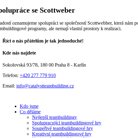
polupráce se Scottweber
radostí oznamujeme spolupráci se společností Scottwebber, která nám posk
ambuildingové programy, ale nemají vlastní prostory k realizaci.
Říct o nás přátelům je tak jednoduché!
Facebook
E-
Kde nás najdete
mail
Sokolovská 93/78, 180 00 Praha 8 - Karlín
Telefon:
+420 277 779 910
Email:
info@catalystteambuilding.cz
Kdo jsme
Co děláme
Nejlepší teambuildingy
Spolupracující teambuildingové hry
Soupeřivé teambuildingové hry
Kreativní teambuildingové hry