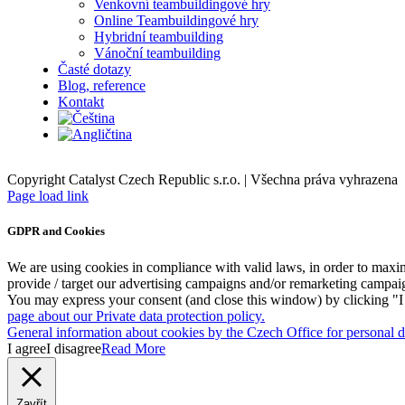
Venkovní teambuildingové hry
Online Teambuildingové hry
Hybridní teambuilding
Vánoční teambuilding
Časté dotazy
Blog, reference
Kontakt
Copyright Catalyst Czech Republic s.r.o. | Všechna práva vyhrazena
Facebook
Instagram
Page load link
GDPR and Cookies
We are using cookies in compliance with valid laws, in order to maxim
provide / target our advertising campaigns and/or remarketing campai
You may express your consent (and close this window) by clicking "I a
page about our Private data protection policy.
General information about cookies by the Czech Office for personal da
I agree
I disagree
Read More
Zavřít