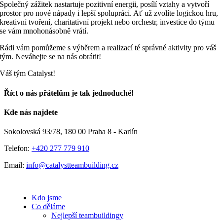
Společný zážitek nastartuje pozitivní energii, posílí vztahy a vytvoří
prostor pro nové nápady i lepší spolupráci. Ať už zvolíte logickou hru,
kreativní tvoření, charitativní projekt nebo orchestr, investice do týmu
se vám mnohonásobně vrátí.
Rádi vám pomůžeme s výběrem a realizací té správné aktivity pro váš
tým. Neváhejte se na nás obrátit!
Váš tým Catalyst!
Říct o nás přátelům je tak jednoduché!
Facebook
E-
Kde nás najdete
mail
Sokolovská 93/78, 180 00 Praha 8 - Karlín
Telefon:
+420 277 779 910
Email:
info@catalystteambuilding.cz
Kdo jsme
Co děláme
Nejlepší teambuildingy