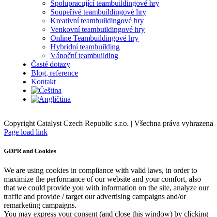
Spolupracující teambuildingové hry
Soupeřivé teambuildingové hry
Kreativní teambuildingové hry
Venkovní teambuildingové hry
Online Teambuildingové hry
Hybridní teambuilding
Vánoční teambuilding
Časté dotazy
Blog, reference
Kontakt
Copyright Catalyst Czech Republic s.r.o. | Všechna práva vyhrazena
Facebook
Instagram
Page load link
GDPR and Cookies
We are using cookies in compliance with valid laws, in order to
maximize the performance of our website and your comfort, also
that we could provide you with information on the site, analyze our
traffic and provide / target our advertising campaigns and/or
remarketing campaigns.
You may express your consent (and close this window) by clicking