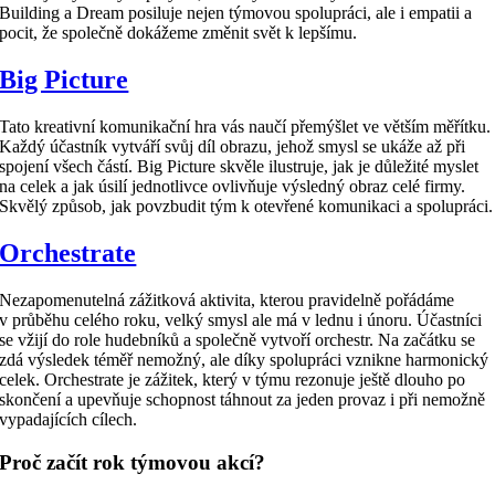
Building a Dream posiluje nejen týmovou spolupráci, ale i empatii a
pocit, že společně dokážeme změnit svět k lepšímu.
Big Picture
Tato kreativní komunikační hra vás naučí přemýšlet ve větším měřítku.
Každý účastník vytváří svůj díl obrazu, jehož smysl se ukáže až při
spojení všech částí. Big Picture skvěle ilustruje, jak je důležité myslet
na celek a jak úsilí jednotlivce ovlivňuje výsledný obraz celé firmy.
Skvělý způsob, jak povzbudit tým k otevřené komunikaci a spolupráci.
Orchestrate
Nezapomenutelná zážitková aktivita, kterou pravidelně pořádáme
v průběhu celého roku, velký smysl ale má v lednu i únoru. Účastníci
se vžijí do role hudebníků a společně vytvoří orchestr. Na začátku se
zdá výsledek téměř nemožný, ale díky spolupráci vznikne harmonický
celek. Orchestrate je zážitek, který v týmu rezonuje ještě dlouho po
skončení a upevňuje schopnost táhnout za jeden provaz i při nemožně
vypadajících cílech.
Proč začít rok týmovou akcí?