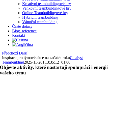
Kreativní teambuildingové hry
Venkovní teambuildingové hry
Online Teambuildingové hry
Hybridní teambuilding
Vánoční teambuilding
Časté dotazy
Blog, reference
Kontakt
Předchozí
Další
Inspirace pro týmové akce na začátek roku
Catalyst
Teambuilding
2025-11-26T13:35:12+01:00
Objevte aktivity, které nastartují spolupráci i energii
vašeho týmu