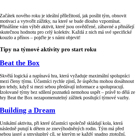
Začátek nového roku je ideální příležitostí, jak posílit tým, obnovit
motivaci a vytvořit zážitky, na které se bude dlouho vzpomínat.
Přinášíme vám výběr aktivit, které jsou osvědčené, zábavné a přinášejí
skutečnou hodnotu pro celý kolektiv. Každá z nich má své specifické
kouzlo a přínos – pojďte je s námi objevit!
Tipy na týmové aktivity pro start roku
Beat the Box
Skvělá logická a napínavá hra, která vyžaduje maximální spolupráci
mezi členy týmu. Účastníci rychle zjistí, že úspěchu mohou dosáhnout
jen tehdy, když si mezi sebou předávají informace a spolupracují.
Izolované týmy bez sdílení poznatků nemohou uspět – právě to dělá ze
hry Beat the Box nezapomenutelný zážitek posilující týmové vazby.
Building a Dream
Unikátní aktivita, při které účastníci společně skládají kola, která
následně putují k dětem ze znevýhodněných rodin. Tým má před
sebou jasný a smysluplný cíl, se kterým se každý snadno ztotožní.