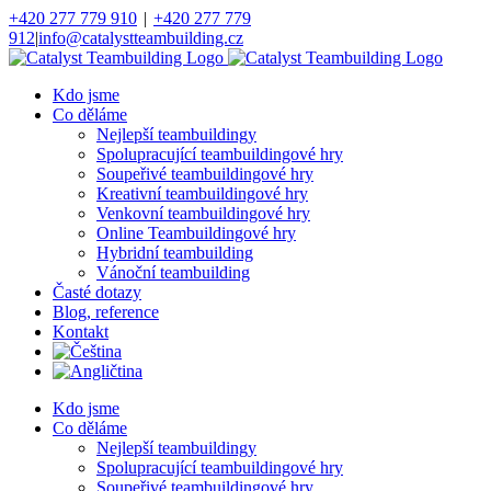
Přeskočit
+420 277 779 910
|
+420 277 779
na
912
|
info@catalystteambuilding.cz
obsah
Facebook
Instagram
Kdo jsme
Co děláme
Nejlepší teambuildingy
Spolupracující teambuildingové hry
Soupeřivé teambuildingové hry
Kreativní teambuildingové hry
Venkovní teambuildingové hry
Online Teambuildingové hry
Hybridní teambuilding
Vánoční teambuilding
Časté dotazy
Blog, reference
Kontakt
Kdo jsme
Co děláme
Nejlepší teambuildingy
Spolupracující teambuildingové hry
Soupeřivé teambuildingové hry