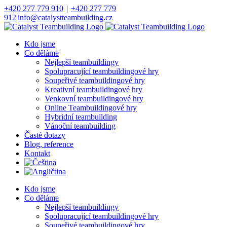
Přeskočit
+420 277 779 910
|
+420 277 779
na
912
|
info@catalystteambuilding.cz
obsah
Facebook
Instagram
Kdo jsme
Co děláme
Nejlepší teambuildingy
Spolupracující teambuildingové hry
Soupeřivé teambuildingové hry
Kreativní teambuildingové hry
Venkovní teambuildingové hry
Online Teambuildingové hry
Hybridní teambuilding
Vánoční teambuilding
Časté dotazy
Blog, reference
Kontakt
Kdo jsme
Co děláme
Nejlepší teambuildingy
Spolupracující teambuildingové hry
Soupeřivé teambuildingové hry