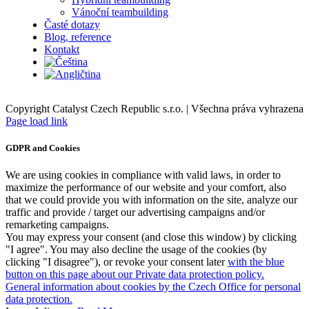
Vánoční teambuilding
Časté dotazy
Blog, reference
Kontakt
Copyright Catalyst Czech Republic s.r.o. | Všechna práva vyhrazena
Facebook
Instagram
Page load link
GDPR and Cookies
We are using cookies in compliance with valid laws, in order to
maximize the performance of our website and your comfort, also
that we could provide you with information on the site, analyze our
traffic and provide / target our advertising campaigns and/or
remarketing campaigns.
You may express your consent (and close this window) by clicking
"I agree". You may also decline the usage of the cookies (by
clicking "I disagree"), or revoke your consent later
with the blue
button on this page about our Private data protection policy.
General information about cookies by the Czech Office for personal
data protection.