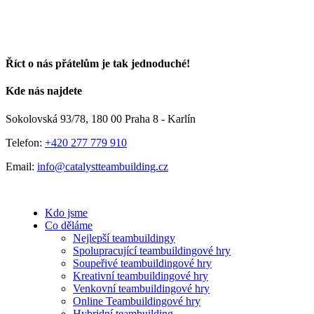
Říct o nás přátelům je tak jednoduché!
Facebook
E-
Kde nás najdete
mail
Sokolovská 93/78, 180 00 Praha 8 - Karlín
Telefon:
+420 277 779 910
Email:
info@catalystteambuilding.cz
Kdo jsme
Co děláme
Nejlepší teambuildingy
Spolupracující teambuildingové hry
Soupeřivé teambuildingové hry
Kreativní teambuildingové hry
Venkovní teambuildingové hry
Online Teambuildingové hry
Hybridní teambuilding