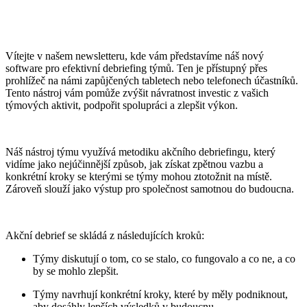
Vítejte v našem newsletteru, kde vám představíme náš nový
software pro efektivní debriefing týmů. Ten je přístupný přes
prohlížeč na námi zapůjčených tabletech nebo telefonech účastníků.
Tento nástroj vám pomůže zvýšit návratnost investic z vašich
týmových aktivit, podpořit spolupráci a zlepšit výkon.
Náš nástroj týmu využívá metodiku akčního debriefingu, který
vidíme jako nejúčinnější způsob, jak získat zpětnou vazbu a
konkrétní kroky se kterými se týmy mohou ztotožnit na místě.
Zároveň slouží jako výstup pro společnost samotnou do budoucna.
Akční debrief se skládá z následujících kroků:
Týmy diskutují o tom, co se stalo, co fungovalo a co ne, a co
by se mohlo zlepšit.
Týmy navrhují konkrétní kroky, které by měly podniknout,
aby dosáhly lepších výsledků v budoucnu.