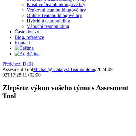
Kreativní teambuildingové hry
Venkovní teambuildingové hry
Online Teambuildingové hry
Hybridní teambuilding
Vánoční teambuilding
Časté dotazy
Blog, reference
Kontakt
Předchozí
Další
Assesment Tool
Michal @ Catalyst Teambuilding
2024-09-
02T17:28:11+02:00
Zlepšete výkon vašeho týmu s
Assesment
Tool