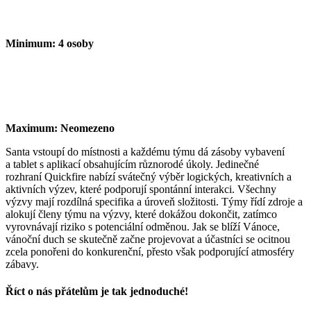
Minimum:
4 osoby
Maximum:
Neomezeno
Santa vstoupí do místnosti a každému týmu dá zásoby vybavení
a
tablet s aplikací obsahujícím různorodé úkoly. Jedinečné
rozhraní
Quickfire
nabízí svátečný výběr logických, kreativních a
aktivních
výzev, které podporují spontánní interakci. Všechny
výzvy mají
rozdílná specifika a úroveň složitosti. Týmy řídí zdroje a
alokují
členy týmu na výzvy, které dokážou dokončit, zatímco
vyrovnávají
riziko s potenciální odměnou. Jak se blíží Vánoce,
vánoční duch se
skutečně začne projevovat a účastníci se ocitnou
zcela ponořeni
do konkurenční, přesto však podporující atmosféry
zábavy.
Říct o nás přátelům je tak jednoduché!