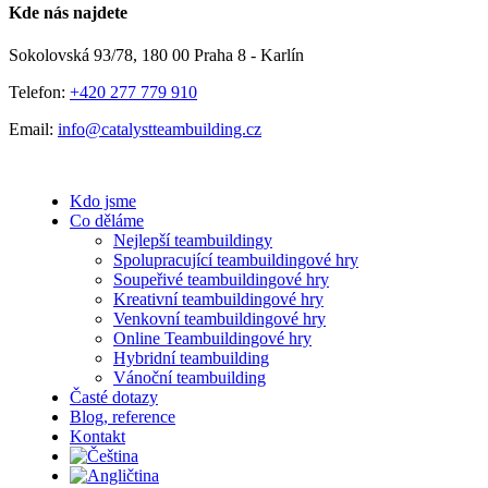
Facebook
E-
Kde nás najdete
mail
Sokolovská 93/78, 180 00 Praha 8 - Karlín
Telefon:
+420 277 779 910
Email:
info@catalystteambuilding.cz
Kdo jsme
Co děláme
Nejlepší teambuildingy
Spolupracující teambuildingové hry
Soupeřivé teambuildingové hry
Kreativní teambuildingové hry
Venkovní teambuildingové hry
Online Teambuildingové hry
Hybridní teambuilding
Vánoční teambuilding
Časté dotazy
Blog, reference
Kontakt