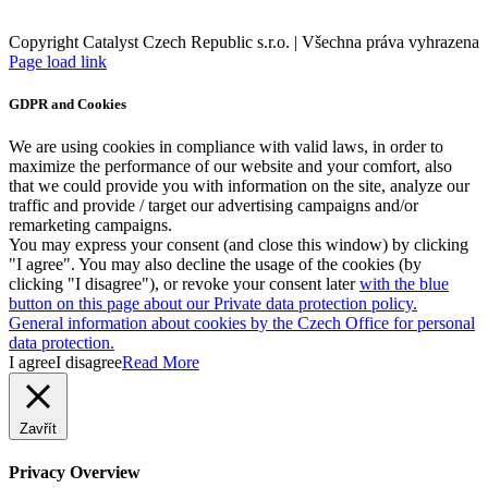
Copyright Catalyst Czech Republic s.r.o. | Všechna práva vyhrazena
Facebook
Instagram
Page load link
GDPR and Cookies
We are using cookies in compliance with valid laws, in order to
maximize the performance of our website and your comfort, also
that we could provide you with information on the site, analyze our
traffic and provide / target our advertising campaigns and/or
remarketing campaigns.
You may express your consent (and close this window) by clicking
"I agree". You may also decline the usage of the cookies (by
clicking "I disagree"), or revoke your consent later
with the blue
button on this page about our Private data protection policy.
General information about cookies by the Czech Office for personal
data protection.
I agree
I disagree
Read More
Zavřít
Privacy Overview