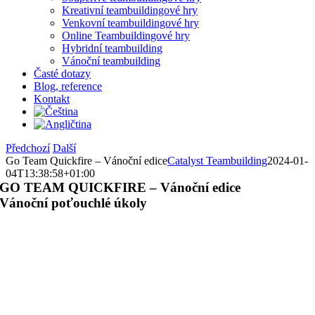
Kreativní teambuildingové hry
Venkovní teambuildingové hry
Online Teambuildingové hry
Hybridní teambuilding
Vánoční teambuilding
Časté dotazy
Blog, reference
Kontakt
Předchozí
Další
Go Team Quickfire – Vánoční edice
Catalyst Teambuilding
2024-01-
04T13:38:58+01:00
GO TEAM QUICKFIRE – Vánoční edice
Vánoční poťouchlé úkoly