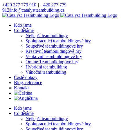
Přeskočit
+420 277 779 910
|
+420 277 779
na
912
|
info@catalystteambuilding.cz
obsah
Facebook
Instagram
Kdo jsme
Co děláme
Nejlepší teambuildingy
Spolupracující teambuildingové hry
Soupeřivé teambuildingové hry
Kreativní teambuildingové hry
Venkovní teambuildingové hry
Online Teambuildingové hry
Hybridní teambuilding
Vánoční teambuilding
Časté dotazy
Blog, reference
Kontakt
Kdo jsme
Co děláme
Nejlepší teambuildingy
Spolupracující teambuildingové hry
Soupeřivé teambuildingové hry