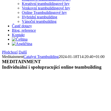
Kreativní teambuildingové hry
Venkovní teambuildingové hry
Online Teambuildingové hry
Hybridní teambuilding
Vánoční teambuilding
Časté dotazy
Blog, reference
Kontakt
Předchozí
Další
Meditainment
Catalyst Teambuilding
2024-01-18T14:20:40+01:00
MEDITAINMENT
Individuální i spolupracující online teambuilding