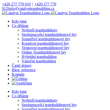
Přeskočit
+420 277 779 910
|
+420 277 779
na
912
|
info@catalystteambuilding.cz
obsah
Facebook
Instagram
Kdo jsme
Co děláme
Nejlepší teambuildingy
Spolupracující teambuildingové hry
Soupeřivé teambuildingové hry
Kreativní teambuildingové hry
Venkovní teambuildingové hry
Online Teambuildingové hry
Hybridní teambuilding
Vánoční teambuilding
Časté dotazy
Blog, reference
Kontakt
Kdo jsme
Co děláme
Nejlepší teambuildingy
Spolupracující teambuildingové hry
Soupeřivé teambuildingové hry