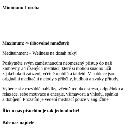
Minimum: 1 osoba
Maximum: ∞ (libovolné množství)
Meditainment
– Wellness na dosah ruky!
Poskytněte svým zaměstnancům neomezený
přístup do naší
knihovny 34 řízených
meditací, které si mohou snadno užít
z
jakéhokoli zařízení, včetně mobilů a tabletů. V
nabídce jsou
originální meditační metody s
příběhy, hudbou a zvuky přírody.
Vyberte si z rozsáhlé nabídky, včetně redukce
stresu, odpočinku a
relaxace, sebe motivace
a energie, všímavosti a vhledu, spánku
a
dobíjení. Prozatím je vedení meditací pouze v
angličtině.
Říct o nás přátelům je tak jednoduché!
Facebook
E-
Kde nás najdete
mail