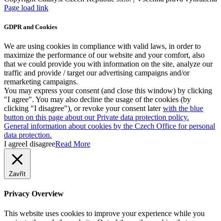
Facebook
Instagram
Page load link
GDPR and Cookies
We are using cookies in compliance with valid laws, in order to
maximize the performance of our website and your comfort, also
that we could provide you with information on the site, analyze our
traffic and provide / target our advertising campaigns and/or
remarketing campaigns.
You may express your consent (and close this window) by clicking
"I agree". You may also decline the usage of the cookies (by
clicking "I disagree"), or revoke your consent later
with the blue
button on this page about our Private data protection policy.
General information about cookies by the Czech Office for personal
data protection.
I agree
I disagree
Read More
Zavřít
Privacy Overview
This website uses cookies to improve your experience while you