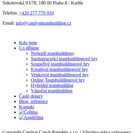
Sokolovská 93/78, 180 00 Praha 8 - Karlín
Telefon:
+420 277 779 910
Email:
info@catalystteambuilding.cz
Kdo jsme
Co děláme
Nejlepší teambuildingy
Spolupracující teambuildingové hry
Soupeřivé teambuildingové hry
Kreativní teambuildingové hry
Venkovní teambuildingové hry
Online Teambuildingové hry
Hybridní teambuilding
Vánoční teambuilding
Časté dotazy
Blog, reference
Kontakt
Copyright Catalyst Czech Republic s.r.o. | Všechna práva vyhrazena