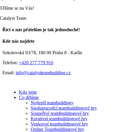
Těšíme se na Vás!
Catalyst Team
Říct o nás přátelům je tak jednoduché!
Facebook
E-
Kde nás najdete
mail
Sokolovská 93/78, 180 00 Praha 8 - Karlín
Telefon:
+420 277 779 910
Email:
info@catalystteambuilding.cz
Kdo jsme
Co děláme
Nejlepší teambuildingy
Spolupracující teambuildingové hry
Soupeřivé teambuildingové hry
Kreativní teambuildingové hry
Venkovní teambuildingové hry
Online Teambuildingové hry