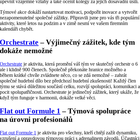
upevnit vzájemné vztahy a také ocenit kolegy za jejich dosavadní úsilí.
Týmové akce dokáží nastartovat motivaci, podpořit inovace a vytvořit
nezapomenutelné společné zážitky. Připravili jsme pro vás tři populární
aktivity, které letos na podzim a v zimě nesmí ve vašem firemním
kalendáři chybět.
Orchestrate
– Výjimečný zážitek, kde tým
dokáže nemožné
Orchestrate
je aktivita, která promění váš tým ve skutečný orchestr o 6
ale i klidně 900 členech. Společně překonáte hranice možného a
během krátké chvíle zvládnete něco, co se zdá nemožné – zahrát
společné hudební dílo bez předchozí hudební zkušenosti! Každý člen
týmu se stává důležitou součástí celku, rozvíjí spolupráci, komunikaci 
pocit spolupatřičnosti. Orchestrate je jedinečný zážitek, který ukáže, že
když tým funguje v harmonii, dokáže velké věci.
Flat out Formule 1
– Týmová spolupráce
na úrovni profesionálů
Flat out Formule 1
je aktivita pro všechny, kteří chtějí zažít dynamiku,
vzrušení a opravdovou týmovou práci s adrenalinem závodů. Účastníci