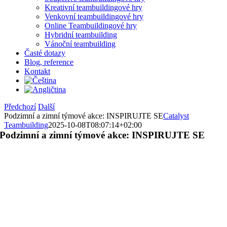
Kreativní teambuildingové hry
Venkovní teambuildingové hry
Online Teambuildingové hry
Hybridní teambuilding
Vánoční teambuilding
Časté dotazy
Blog, reference
Kontakt
Předchozí
Další
Podzimní a zimní týmové akce: INSPIRUJTE SE
Catalyst
Teambuilding
2025-10-08T08:07:14+02:00
Podzimní a zimní týmové akce: INSPIRUJTE SE