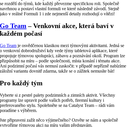
se rozdělí do týmů, kde každý převezme specifickou roli. Společně
navrhnou a postaví vlastní formuli ve které následně závodí. Stejně
jako v reálné Formuli 1 i zde nejmenší detaily rozhodují o vítězi!
Go Team
– Venkovní akce, která baví v
každém počasí
Go Team
je osvědčenou klasikou mezi týmovými aktivitami. Jedná se
o venkovní dobrodružství kdy vede týmy tabletová aplikace, které
propojuje týmovou spolupráci, zábavu a poznávání okolí. Program lze
přizpůsobit na míru – podle společnosti, místa konání i tématu akce.
Ani podzimní počasí vás nemusí zaskočit: v případě nepřízně nabízíme
záložní variantu dovnitř zdarma, takže se o zážitek nemusíte bát!
Pro každý tým
Vyberte si z pestré palety podzimních a zimních aktivit. Všechny
programy lze upravit podle vašich potřeb, firemní kultury i
preferovaného stylu. Spolehněte se na Catalyst Team – rádi vám
poradíme s výběrem.
Jste připraveni zažít něco výjimečného? Ozvěte se nám a společně
vytvoříme týmovou akci na míru vašim představám.