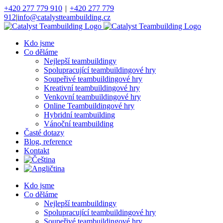
Přeskočit
+420 277 779 910
|
+420 277 779
na
912
|
info@catalystteambuilding.cz
obsah
Facebook
Instagram
Kdo jsme
Co děláme
Nejlepší teambuildingy
Spolupracující teambuildingové hry
Soupeřivé teambuildingové hry
Kreativní teambuildingové hry
Venkovní teambuildingové hry
Online Teambuildingové hry
Hybridní teambuilding
Vánoční teambuilding
Časté dotazy
Blog, reference
Kontakt
Kdo jsme
Co děláme
Nejlepší teambuildingy
Spolupracující teambuildingové hry
Soupeřivé teambuildingové hry