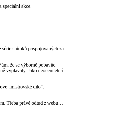
a speciální akce.
ze série snímků pospojovaných za
Vám, že se výborně pobavíte.
ně vyplavaly. Jako neocenitelná
ové „mistrovské dílo".
e nám. Třeba právě odtud z webu…