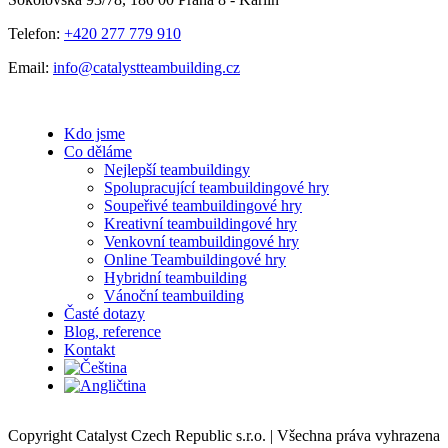
Telefon:
+420 277 779 910
Email:
info@catalystteambuilding.cz
Kdo jsme
Co děláme
Nejlepší teambuildingy
Spolupracující teambuildingové hry
Soupeřivé teambuildingové hry
Kreativní teambuildingové hry
Venkovní teambuildingové hry
Online Teambuildingové hry
Hybridní teambuilding
Vánoční teambuilding
Časté dotazy
Blog, reference
Kontakt
Copyright Catalyst Czech Republic s.r.o. | Všechna práva vyhrazena