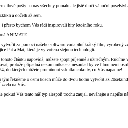
mailové pošty na nás všechny pomalu ale jistě útočí vánoční poselství 
klikli a dočetli až sem.
 i přesto bychom Vás rádi inspirovali hity letošního roku.
nazvaná ANIMATE.
vytvořit za pomoci našeho softwaru variabilní krátký film, vyrobený 
ce Pat a Mat, která je vytvořena stejnou technologií.
tohoto článku napovídá, můžete spojit příjemné s užitečným. Ručíme 
ovat, protože případná nekomunikace a nesoulad by ve filmu nemilosrd
24, do kterých můžete promítnout vskutku cokoliv, co Vás napadne!
n tým řekněme o osmi lidech může do dvou hodin vytvořit až 20sekund
í zcela na Vás.
kže pokud Vás tento náš typ alespoň trochu zaujal, neváhejte a napišt