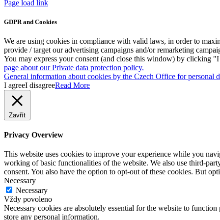
Facebook
Instagram
Page load link
GDPR and Cookies
We are using cookies in compliance with valid laws, in order to maxim
provide / target our advertising campaigns and/or remarketing campai
You may express your consent (and close this window) by clicking "I a
page about our Private data protection policy.
General information about cookies by the Czech Office for personal da
I agree
I disagree
Read More
Zavřít
Privacy Overview
This website uses cookies to improve your experience while you navigat
working of basic functionalities of the website. We also use third-pa
consent. You also have the option to opt-out of these cookies. But op
Necessary
Necessary
Vždy povoleno
Necessary cookies are absolutely essential for the website to function 
store any personal information.