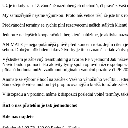
Už je to tady zase! Z vánočně nazdobených obchodů, či právě z Vaší e
My samozřejmě nejsme výjimkou! Proto nás velice těší, že jste link roz
Předvánoční termíny se rychle plní rezervacemi našich stálých klientů,
Jednou z nejlepších kooperačních her, které nabízíme, je aktivita 
ANIMATE je nejpopulárnější právě před koncem roku. Jejím cílem je 
sebou. Dobrým příkladem takové tvorby je třeba známá seriálová dvoji
Výsledkem je zábavný teambuilding a tvorba PF v jednom! Jak název 
Navíc budou pomocí této aktivity týmy spolu opravdu úzce spoluprac
přidaná hodnota může vzniknout originální vánoční pozdrav či PF 20
Animate se výborně hodí na začátek Vašeho vánočního večírku. Jede
Samozřejmě videa mohou být propracovanější a kratší, to už ale zálež
V listopadu a v prosinci máme k dispozici poslední volné termíny, ta
Říct o nás přátelům je tak jednoduché!
Facebook
E-
Kde nás najdete
mail
Sokolovská 93/78, 180 00 Praha 8 - Karlín