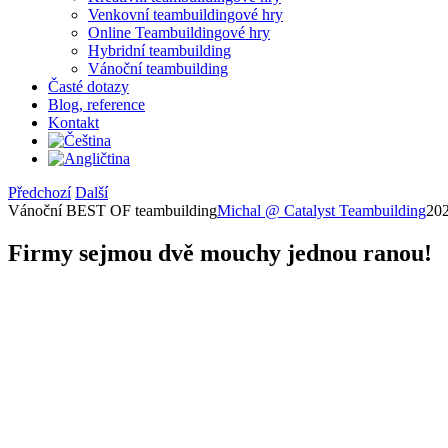
Venkovní teambuildingové hry
Online Teambuildingové hry
Hybridní teambuilding
Vánoční teambuilding
Časté dotazy
Blog, reference
Kontakt
Předchozí
Další
Vánoční BEST OF teambuilding
Michal @ Catalyst Teambuilding
20
Firmy sejmou dvě mouchy jednou ranou!