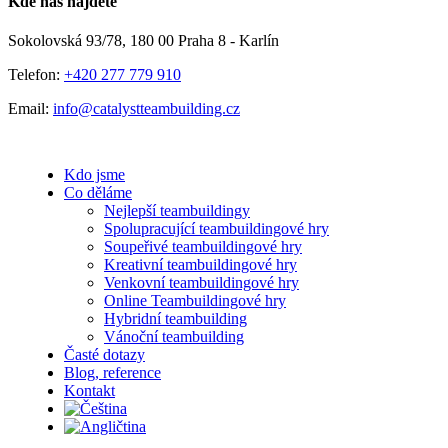
Kde nás najdete
Sokolovská 93/78, 180 00 Praha 8 - Karlín
Telefon:
+420 277 779 910
Email:
info@catalystteambuilding.cz
Kdo jsme
Co děláme
Nejlepší teambuildingy
Spolupracující teambuildingové hry
Soupeřivé teambuildingové hry
Kreativní teambuildingové hry
Venkovní teambuildingové hry
Online Teambuildingové hry
Hybridní teambuilding
Vánoční teambuilding
Časté dotazy
Blog, reference
Kontakt