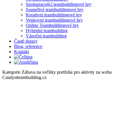
Spolupracující teambuildingové hry
Soupeřivé teambuildingové hry
Kreativní teambuildingové hry
Venkovní teambuildingové hry
Online Teambuildingové hry
Hybridní teambuilding
Vánoční teambuilding
Časté dotazy
Blog, reference
Kontakt
Kategorie Zábava na večírky portfolia pro aktivity na webu
Catalystteambuilding.cz