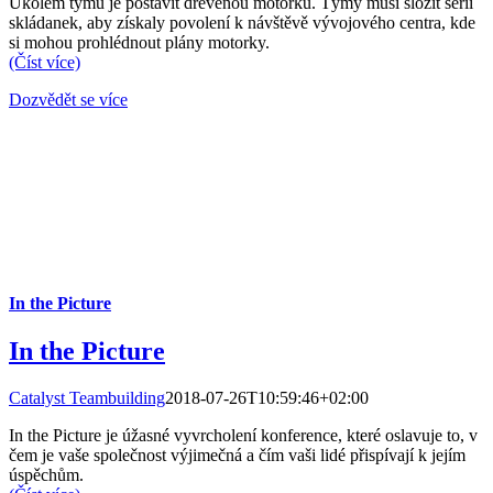
Úkolem týmů je postavit dřevěnou motorku. Týmy musí složit sérii
skládanek, aby získaly povolení k návštěvě vývojového centra, kde
si mohou prohlédnout plány motorky.
(Číst více)
Dozvědět se více
In the Picture
In the Picture
Catalyst Teambuilding
2018-07-26T10:59:46+02:00
In the Picture je úžasné vyvrcholení konference, které oslavuje to, v
čem je vaše společnost výjimečná a čím vaši lidé přispívají k jejím
úspěchům.