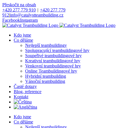
Přeskočit na obsah
+420 277 779 910
|
+420 277 779
912
|
info@catalystteambuilding.cz
Facebook
Instagram
Kdo jsme
Co děláme
Nejlepší teambuildingy
Spolupracující teambuildingové hry
Soupeřivé teambuildingové hry
Kreativní teambuildingové hry
Venkovní teambuildingové hry
Online Teambuildingové hry
Hybridní teambuilding
Vánoční teambuilding
Časté dotazy
Blog, reference
Kontakt
Kdo jsme
Co děláme
Nejlepší teambuildingy