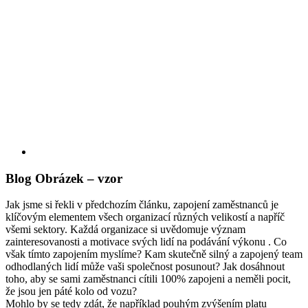
Blog Obrázek – vzor
Jak jsme si řekli v předchozím článku, zapojení zaměstnanců je
klíčovým elementem všech organizací různých velikostí a napříč
všemi sektory. Každá organizace si uvědomuje význam
zainteresovanosti a motivace svých lidí na podávání výkonu . Co
však tímto zapojením myslíme? Kam skutečně silný a zapojený team
odhodlaných lidí může vaši společnost posunout? Jak dosáhnout
toho, aby se sami zaměstnanci cítili 100% zapojeni a neměli pocit,
že jsou jen páté kolo od vozu?
Mohlo by se tedy zdát, že například pouhým zvýšením platu