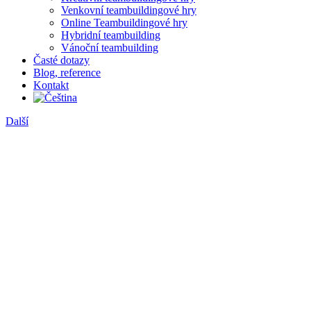
Venkovní teambuildingové hry
Online Teambuildingové hry
Hybridní teambuilding
Vánoční teambuilding
Časté dotazy
Blog, reference
Kontakt
Další
Zobrazit
větší
obrázek