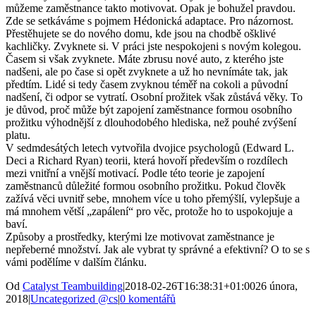
můžeme zaměstnance takto motivovat. Opak je bohužel pravdou.
Zde se setkáváme s pojmem Hédonická adaptace. Pro názornost.
Přestěhujete se do nového domu, kde jsou na chodbě ošklivé
kachličky. Zvyknete si. V práci jste nespokojeni s novým kolegou.
Časem si však zvyknete. Máte zbrusu nové auto, z kterého jste
nadšeni, ale po čase si opět zvyknete a už ho nevnímáte tak, jak
předtím. Lidé si tedy časem zvyknou téměř na cokoli a původní
nadšení, či odpor se vytratí. Osobní prožitek však zůstává věky. To
je důvod, proč může být zapojení zaměstnance formou osobního
prožitku výhodnější z dlouhodobého hlediska, než pouhé zvýšení
platu.
V sedmdesátých letech vytvořila dvojice psychologů (Edward L.
Deci a Richard Ryan) teorii, která hovoří především o rozdílech
mezi vnitřní a vnější motivací. Podle této teorie je zapojení
zaměstnanců důležité formou osobního prožitku. Pokud člověk
zažívá věci uvnitř sebe, mnohem více u toho přemýšlí, vylepšuje a
má mnohem větší „zapálení“ pro věc, protože ho to uspokojuje a
baví.
Způsoby a prostředky, kterými lze motivovat zaměstnance je
nepřeberné množství. Jak ale vybrat ty správné a efektivní? O to se s
vámi podělíme v dalším článku.
Od
Catalyst Teambuilding
|
2018-02-26T16:38:31+01:00
26 února,
2018
|
Uncategorized @cs
|
0 komentářů