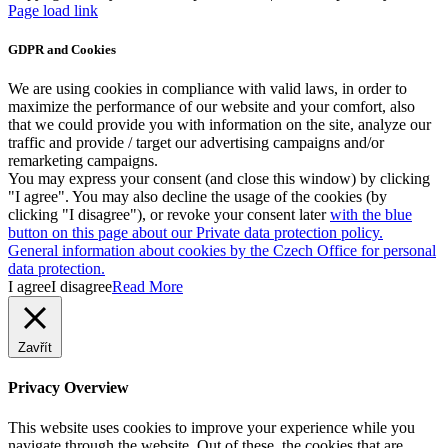
Facebook
Instagram
Page load link
GDPR and Cookies
We are using cookies in compliance with valid laws, in order to
maximize the performance of our website and your comfort, also
that we could provide you with information on the site, analyze our
traffic and provide / target our advertising campaigns and/or
remarketing campaigns.
You may express your consent (and close this window) by clicking
"I agree". You may also decline the usage of the cookies (by
clicking "I disagree"), or revoke your consent later
with the blue
button on this page about our Private data protection policy.
General information about cookies by the Czech Office for personal
data protection.
I agree
I disagree
Read More
Zavřít
Privacy Overview
This website uses cookies to improve your experience while you
navigate through the website. Out of these, the cookies that are