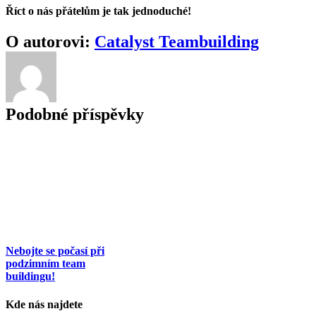
Říct o nás přátelům je tak jednoduché!
Facebook
E-
O autorovi:
Catalyst Teambuilding
mail
Podobné příspěvky
Nebojte se počasí při
podzimním team
buildingu!
Kde nás najdete