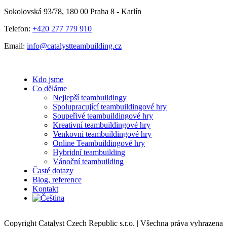
Sokolovská 93/78, 180 00 Praha 8 - Karlín
Telefon:
+420 277 779 910
Email:
info@catalystteambuilding.cz
Kdo jsme
Co děláme
Nejlepší teambuildingy
Spolupracující teambuildingové hry
Soupeřivé teambuildingové hry
Kreativní teambuildingové hry
Venkovní teambuildingové hry
Online Teambuildingové hry
Hybridní teambuilding
Vánoční teambuilding
Časté dotazy
Blog, reference
Kontakt
Copyright Catalyst Czech Republic s.r.o. | Všechna práva vyhrazena