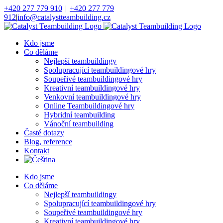
Přeskočit
+420 277 779 910
|
+420 277 779
na
912
|
info@catalystteambuilding.cz
obsah
Facebook
Instagram
Kdo jsme
Co děláme
Nejlepší teambuildingy
Spolupracující teambuildingové hry
Soupeřivé teambuildingové hry
Kreativní teambuildingové hry
Venkovní teambuildingové hry
Online Teambuildingové hry
Hybridní teambuilding
Vánoční teambuilding
Časté dotazy
Blog, reference
Kontakt
Kdo jsme
Co děláme
Nejlepší teambuildingy
Spolupracující teambuildingové hry
Soupeřivé teambuildingové hry
Kreativní teambuildingové hry